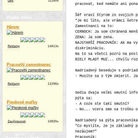
Deti
11260x
pracovat, ked nemáte ani pona
Šéf vraví štyrom zo svojich p
Vtipné videá
"Je mi ľúto, ale vrámci šetre
Zamestnanci na to:
Hárem
CERNOCH: Ja som chránená menš
ZENA: Ja som zena.
NAJSTARŠÍ PRACOVNÍK: Ak ma vy
Reklamy
14613x
diskrimináciu.
Na to sa všetci pozrú na posl
BIELY MLADÝ MUZ... chvíľu roz
Pracovitý zamestnanec
Nadriadený beseduje s podriad
- Musíte sa s tým zmierit. Ja
Reklamy
12296x
Sedia dvaja veľmi smutní info
pýta sa:
Pieskové maľby
- A coze ste takí smutní?
- No... vcera sme sa trošku o
Nadriadený sa pýta pracovníka
Zaujímavosti
10835x
"Co myslíte, ze je základný p
nezáujem?"
Pracovník: