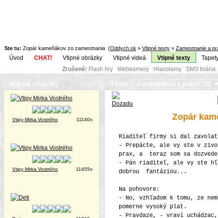
Ste tu:
Zopár kameňákov zo zamestnania (
Oddych.sk
»
Vtipné texty
»
Zamestnanie a pr
Úvod
CHAT!
Vtipné obrázky
Vtipné videá
Vtipné texty
Tapet
Zrušené:
Flash hry Webkamery Hlavolamy SMS brána K
Téma:
Vtipné obrázky
Zopár kam
Vtipy Mirka Vostrého
11140x
Riaditeľ firmy si dal zavolat
- Prepácte, ale vy ste v zivo
prax, a teraz som sa dozvede
- Pán riaditeľ, ale vy ste hľ
Vtipy Mirka Vostrého
11455x
dobrou fantáziou...
Na pohovore:
- No, vzhľadom k tomu, ze nem
pomerne vysoký plat.
- Pravdaze, - vraví uchádzac,