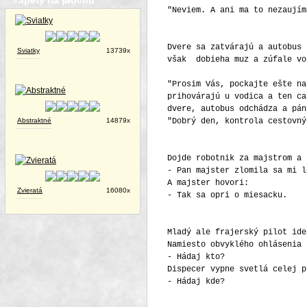
Tapety na plochu
"Neviem. A ani ma to nezaujím
Dvere sa zatvárajú a autobus 
Sviatky
13739x
však dobieha muz a zúfale vo
"Prosim Vás, pockajte ešte na
prihovárajú u vodica a ten ca
dvere, autobus odchádza a pán
Abstraktné
14879x
"Dobrý den, kontrola cestovný
Dojde robotnik za majstrom a 
- Pan majster zlomila sa mi l
A majster hovori:
Zvieratá
16080x
- Tak sa opri o miesacku.
Mladý ale frajerský pilot ide
Namiesto obvyklého ohlásenia 
- Hádaj kto?
Dispecer vypne svetlá celej p
- Hádaj kde?