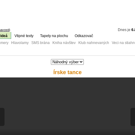
Dnes je
6.
avosti
)
videá
Vtipné texty
Tapety na plochu
Odkazovač
mery Hlavolamy SMS brána Kniha návštev Klub nahnevaných Veci na stiahn
Írske tance