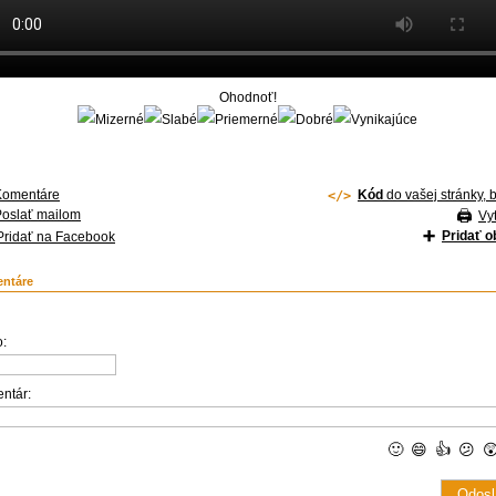
Ohodnoť!
Komentáre
Kód
do vašej stránky, 
Poslať mailom
Vyt
Pridať 
Pridať na Facebook
ntáre
:
ntár:
🙂
😄
👍
😕
