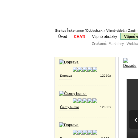
Ste tu:
Írske tance (
Oddych.sk
»
Vtipné videá
»
Zaujím
Úvod
CHAT!
Vtipné obrázky
Vtipné 
Zrušené:
Flash hry Webka
Téma:
Vtipné obrázky
Doprava
12259x
Čierny humor
12333x
‹