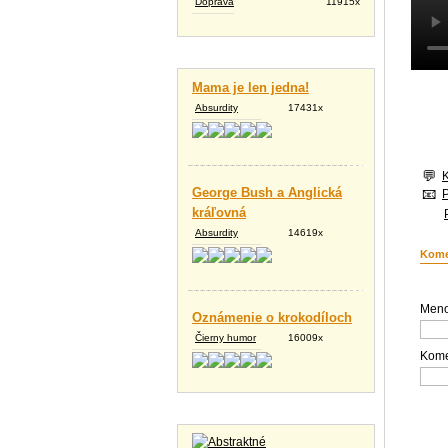
Doprava
11915x
Vtipné texty
Mama je len jedna!
Absurdity
17431x
George Bush a Anglická
kráľovná
Absurdity
14619x
Kome
Meno
Oznámenie o krokodíloch
Čierny humor
16009x
Kome
Tapety na plochu