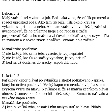
Lekcia č. 2
Malý vtáčik letel v zime na juh. Bola taká zima, že vtáčik premrzol a
spadol uprostred poľa. Ako tam tak ležal, išla okolo krava a
vykadila sa priamo na neho. Ako tam vtáčik v hovne ležal, začal si
uvedomovať, že ho príjemne hreje a od radosti si začal
pospevovať.Začula ho mačka a zisťovala, odkiaľ sa spev ozýva. Išla
za zvukom a v hovne zbadala vtáčika. Vybrala ho a zožrala.
Manažérske poučenia:
1) nie každý, kto sa na teba vyserie, je tvoj nepriateľ.
2) nie každý, kto ťa zo sračky vytiahne, je tvoj priateľ.
3) keď sa už dostaneš do sračky, aspoň drž hubu.
Lekcia č. 3
Päťkilový kapor plával po rybníčku a stretol polkilového kapríka,
ktorý ho úctivo pozdravil. Veľký kapor mu neodzdravil, iba sa mu
zvysoka vysral na hlavu. Nevšimol si, že za malým kapríkom plával
obrovský sumec, ktorého nechtiac tiež zašpinil. Sumca to naštvalo a
veľkého kapra zožral.
Manažérske poučenie:
Aj keď si veľká ryba, nesmieš tým malým srať na hlavu. Nikdy