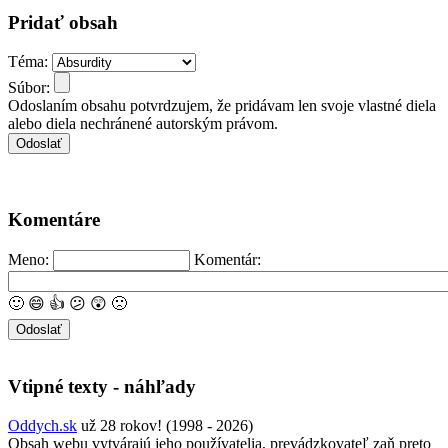
Pridať obsah
Téma:
Súbor:
Odoslaním obsahu potvrdzujem, že pridávam len svoje vlastné diela
alebo diela nechránené autorským právom.
Komentáre
Meno:
Komentár:
🙂
😄
👍
😕
😲
🙁
Vtipné texty - náhľady
Oddych.sk
už 28 rokov! (1998 - 2026)
Obsah webu vytvárajú jeho používatelia, prevádzkovateľ zaň preto