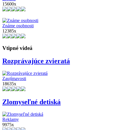
15600x
Známe osobnosti
12385x
Vtipné videá
Rozprávajúce zvieratá
Zaujímavosti
18635x
Zlomyseľné detiská
Reklamy
9975x