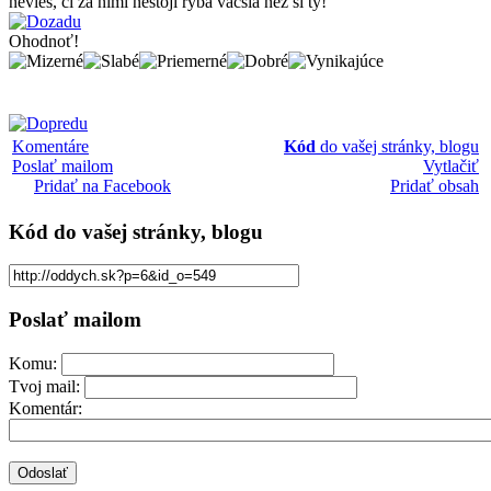
nevieš, či za nimi nestojí ryba väčšia než si ty!
Ohodnoť!
Komentáre
Kód
do vašej stránky, blogu
Poslať mailom
Vytlačiť
Pridať na Facebook
Pridať obsah
Kód
do vašej stránky, blogu
Poslať mailom
Komu:
Tvoj mail:
Komentár: