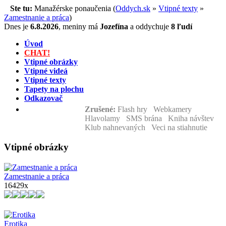
Ste tu:
Manažérske ponaučenia (
Oddych.sk
»
Vtipné texty
»
Zamestnanie a práca
)
Dnes je
6.8.2026
,
meniny má
Jozefína
a
oddychuje
8 ľudí
Úvod
CHAT!
Vtipné obrázky
Vtipné videá
Vtipné texty
Tapety na plochu
Odkazovač
Zrušené:
Flash hry Webkamery
Hlavolamy SMS brána Kniha návštev
Klub nahnevaných Veci na stiahnutie
Vtipné obrázky
Zamestnanie a práca
16429x
Erotika