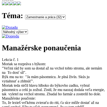
Téma:
Manažérske ponaučenia
Lekcia č. 1
Moriak sa rozpráva s býkom:
"Veľmi rád by som sa dostal až na vrchol tohto stromu, ale nemám
na To dosť síl".
Býk mu na to: "Ja mám pásomnicu. Je plná živín. Skús ju
vytiahnuť a zhltnúť".
Moriak teda strčil hlavu hlboko do býkovho zadku, vybral
pásomnicu a celú ju zožral. Zistil, že mu naozaj dodala veľa energie,
tak vyletel na vrchol stromu. Zbadal ho farmár a zostrelil ho dole.
Manažérske poučenie:
To, že lezieš veľkému zvieraťu do riti, ťa síce môže dostať až na
samý vrchol. Ešte to však neznamená, že sa tam udržíš.