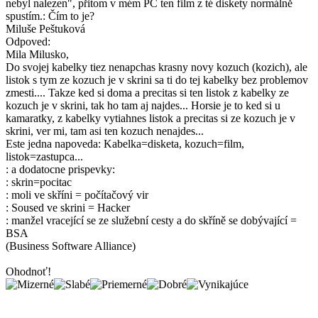
nebyl nalezen", přitom v mém PC ten film z té diskety normálně
spustím.: Čím to je?
Miluše Peštuková
Odpoved:
Mila Milusko,
Do svojej kabelky tiez nenapchas krasny novy kozuch (kozich), ale
listok s tym ze kozuch je v skrini sa ti do tej kabelky bez problemov
zmesti.... Takze ked si doma a precitas si ten listok z kabelky ze
kozuch je v skrini, tak ho tam aj najdes... Horsie je to ked si u
kamaratky, z kabelky vytiahnes listok a precitas si ze kozuch je v
skrini, ver mi, tam asi ten kozuch nenajdes...
Este jedna napoveda: Kabelka=disketa, kozuch=film,
listok=zastupca...
: a dodatocne prispevky:
: skrin=pocitac
: moli ve skříni = počítačový vir
: Soused ve skrini = Hacker
: manžel vracející se ze služební cesty a do skříně se dobývající =
BSA
(Business Software Alliance)
Ohodnoť!