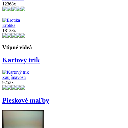
12368x
Erotika
18133x
Vtipné videá
Kartový trik
Zaujímavosti
9252x
Pieskové maľby