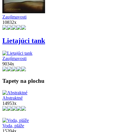
Zaujímavosti
10832x
Lietajúci tank
Zaujímavosti
9034x
Tapety na plochu
Abstraktné
14953x
Voda, pláže
15204x