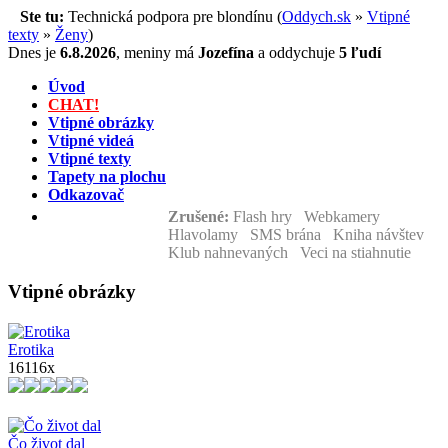
Ste tu:
Technická podpora pre blondínu (
Oddych.sk
»
Vtipné
texty
»
Ženy
)
Dnes je
6.8.2026
,
meniny má
Jozefína
a
oddychuje
5 ľudí
Úvod
CHAT!
Vtipné obrázky
Vtipné videá
Vtipné texty
Tapety na plochu
Odkazovač
Zrušené:
Flash hry Webkamery
Hlavolamy SMS brána Kniha návštev
Klub nahnevaných Veci na stiahnutie
Vtipné obrázky
Erotika
16116x
Čo život dal