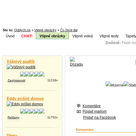
Ste tu:
Oddych.sk
»
Vtipné obrázky
»
Čo život dal
Úvod
CHAT!
Vtipné obrázky
Vtipné videá
Vtipné texty
Tapety
Zrušené:
Flash h
Téma:
Vtipné videá
Vášnivý pudlík
Zaujímavosti
11218x
Eddy prišiel domov
Komentáre
Poslať mailom
Pridať na Facebook
Reklamy
11752x
Komentáre
Dámy