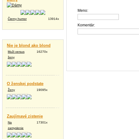
Meno:
Čierny humor
13914x
Komentár:
Vtipné texty
Nie je blond ako blond
Muži versus
16270x
ženy
O ženskej podstate
Ženy
19095x
Zaujímavé zistenie
Na
17301x
zamyslenie