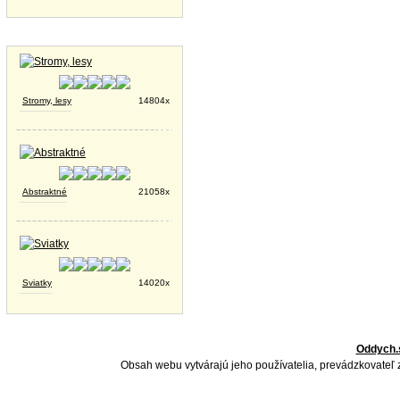
Tapety na plochu
Stromy, lesy
14804x
Abstraktné
21058x
Sviatky
14020x
Oddych.
Obsah webu vytvárajú jeho používatelia, prevádzkovateľ 