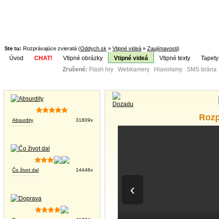
Ste tu:
Rozprávajúce zvieratá (
Oddych.sk
»
Vtipné videá
»
Zaujímavosti
)
Úvod
CHAT!
Vtipné obrázky
Vtipné videá
Vtipné texty
Tapety
Zrušené:
Flash hry Webkamery Hlavolamy SMS brána K
Téma:
Vtipné obrázky
Rozp
Absurdity
31809x
Čo život dal
14448x
‹