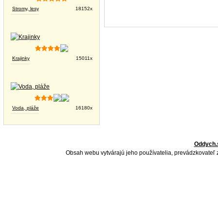
Stromy, lesy
18152x
Krajinky
15011x
Voda, pláže
16180x
Oddych.
Obsah webu vytvárajú jeho používatelia, prevádzkovateľ 