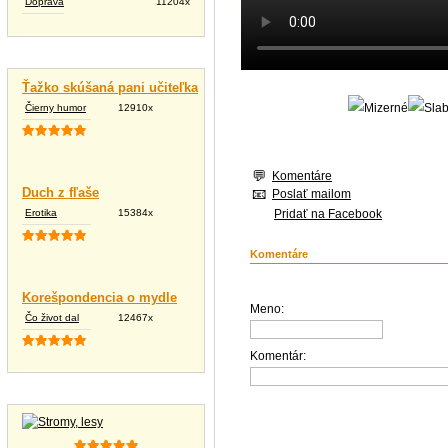
Doprava
11204x
Vtipné texty
Ťažko skúšaná pani učiteľka
Čierny humor
12910x
Komentáre
Duch z fľaše
Poslať mailom
Erotika
15384x
Pridať na Facebook
Komentáre
Korešpondencia o mydle
Meno:
Čo život dal
12467x
Komentár:
Tapety na plochu