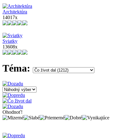
Architektúra
14017x
Sviatky
13608x
Téma:
Ohodnoť!