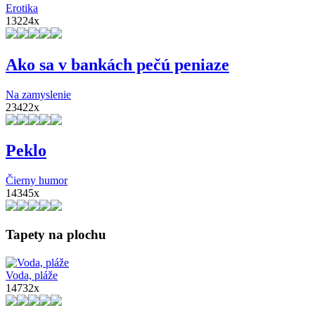
Erotika
13224x
Ako sa v bankách pečú peniaze
Na zamyslenie
23422x
Peklo
Čierny humor
14345x
Tapety na plochu
Voda, pláže
14732x