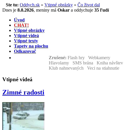
Ste tu:
Oddych.sk
»
Vtipné obrázky
»
Čo život dal
Dnes je
8.8.2026
,
meniny má
Oskar
a
oddychuje
35 ľudí
Úvod
CHAT!
Vtipné obrázky
Vtipné videá
Vtipné texty
Tapety na plochu
Odkazovač
Zrušené:
Flash hry Webkamery
Hlavolamy SMS brána Kniha návštev
Klub nahnevaných Veci na stiahnutie
Vtipné videá
Zimné radosti