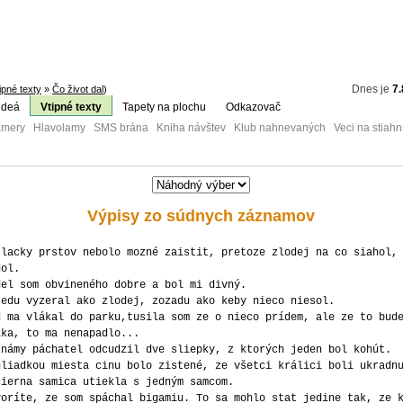
Dnes je
7.
ipné texty
»
Čo život dal
)
ideá
Vtipné texty
Tapety na plochu
Odkazovač
mery Hlavolamy SMS brána Kniha návštev Klub nahnevaných Veci na stiahn
Výpisy zo súdnych záznamov
tlacky prstov nebolo mozné zaistit, pretoze zlodej na co siahol,
dol.
del som obvineného dobre a bol mi divný.
redu vyzeral ako zlodej, zozadu ako keby nieco niesol.
d ma vlákal do parku,tusila som ze o nieco prídem, ale ze to bud
lka, to ma nenapadlo...
známy páchatel odcudzil dve sliepky, z ktorých jeden bol kohút.
hliadkou miesta cinu bolo zistené, ze všetci králici boli ukradn
čierna samica utiekla s jedným samcom.
voríte, ze som spáchal bigamiu. To sa mohlo stat jedine tak, ze 