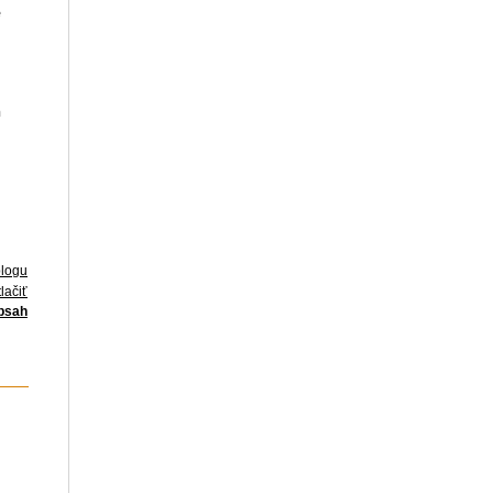
e
n
blogu
lačiť
obsah