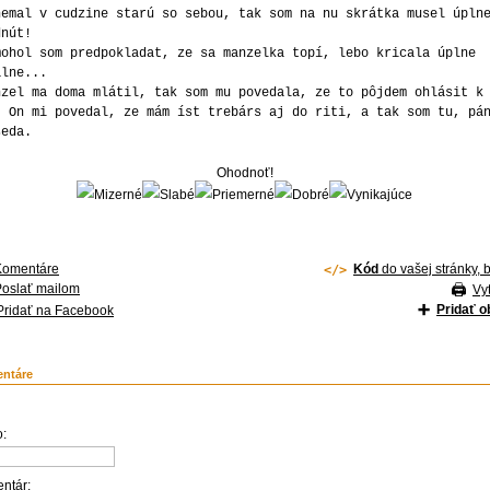
nemal v cudzine starú so sebou, tak som na nu skrátka musel úpln
dnút!
mohol som predpokladat, ze sa manzelka topí, lebo kricala úplne
álne...
nzel ma doma mlátil, tak som mu povedala, ze to pôjdem ohlásit k
. On mi povedal, ze mám íst trebárs aj do riti, a tak som tu, pá
seda.
Ohodnoť!
Komentáre
Kód
do vašej stránky, 
Poslať mailom
Vyt
Pridať 
Pridať na Facebook
ntáre
:
ntár: