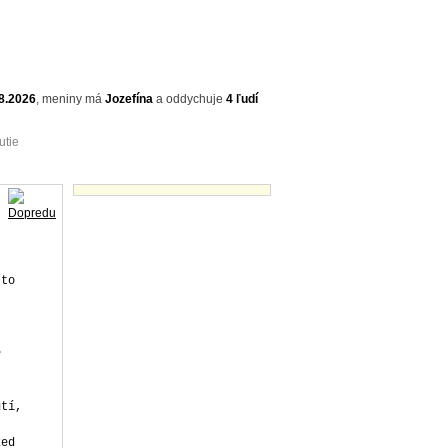
8.2026
,
meniny má
Jozefína
a
oddychuje
4 ľudí
utie
Vtipné texty - náhľady
 to
e
utí,
ked