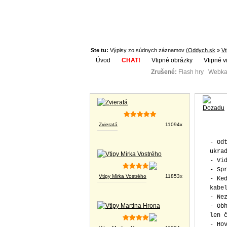
Ste tu:
Výpisy zo súdnych záznamov (
Oddych.sk
»
Vt
Úvod
CHAT!
Vtipné obrázky
Vtipné v
Zrušené:
Flash hry Webka
Téma:
Vtipné obrázky
Zvieratá
11094x
- Od
ukra
- Vi
- Sp
Vtipy Mirka Vostrého
11853x
- Ke
kabe
- Ne
- Ob
len 
- Ho