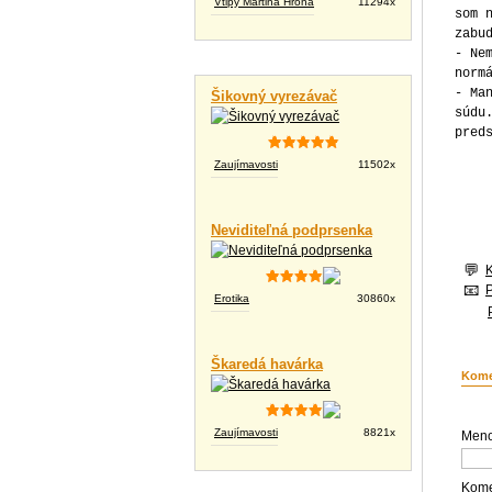
Vtipy Martina Hrona
11294x
som 
zabu
- Ne
Vtipné videá
norm
- Ma
Šikovný vyrezávač
súdu
pred
Zaujímavosti
11502x
Neviditeľná podprsenka
Erotika
30860x
Škaredá havárka
Kome
Zaujímavosti
8821x
Meno
Kome