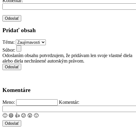
Komentár:
Pridať obsah
Téma:
Súbor:
Odoslaním obsahu potvrdzujem, že pridávam len svoje vlastné diela
alebo diela nechránené autorským právom.
Komentáre
Meno:
Komentár:
🙂
😄
👍
😕
😲
🙁