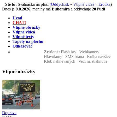
Ste tu:
Svalnáčka na pláži (
Oddych.sk
»
Vtipné videá
»
Erotika
)
Dnes je
9.8.2026
,
meniny má
Ľubomíra
a
oddychuje
20 ľudí
Úvod
CHAT!
Vtipné obrázky
Vtipné videá
Vtipné texty
Tapety na plochu
Odkazovač
Zrušené:
Flash hry Webkamery
Hlavolamy SMS brána Kniha návštev
Klub nahnevaných Veci na stiahnutie
Vtipné obrázky
Doprava