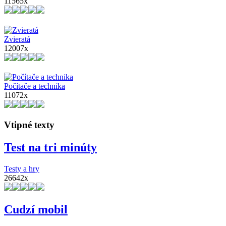
11565x
Zvieratá
12007x
Počítače a technika
11072x
Vtipné texty
Test na tri minúty
Testy a hry
26642x
Cudzí mobil