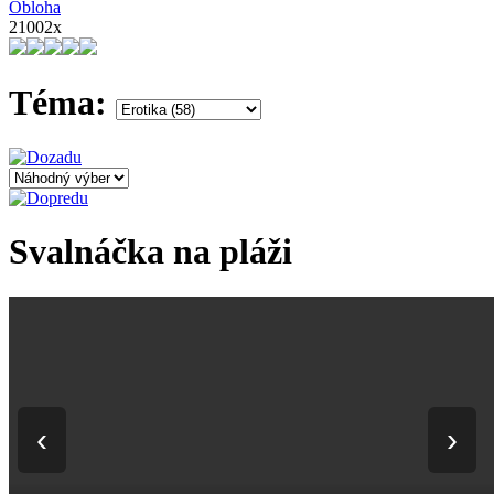
Obloha
21002x
Téma:
Svalnáčka na pláži
‹
›