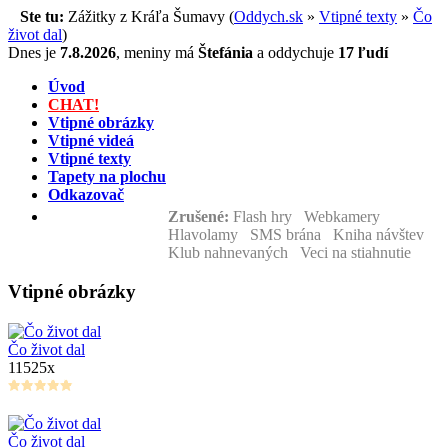
Ste tu:
Zážitky z Kráľa Šumavy (
Oddych.sk
»
Vtipné texty
»
Čo
život dal
)
Dnes je
7.8.2026
,
meniny má
Štefánia
a
oddychuje
17 ľudí
Úvod
CHAT!
Vtipné obrázky
Vtipné videá
Vtipné texty
Tapety na plochu
Odkazovač
Zrušené:
Flash hry Webkamery
Hlavolamy SMS brána Kniha návštev
Klub nahnevaných Veci na stiahnutie
Vtipné obrázky
Čo život dal
11525x
Čo život dal