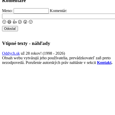
Komentáre
Meno:
Komentár:
🙂
😄
👍
😕
😲
🙁
Vtipné texty - náhľady
Oddych.sk
už 28 rokov! (1998 - 2026)
Obsah webu vytvárajú jeho používatelia, prevádzkovateľ zaň preto
nezodpovedá. Porušenie autorských práv nahláste v sekcii
Kontakt
.