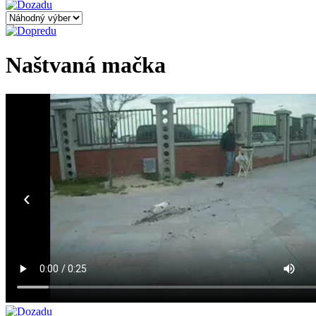
Naštvaná mačka
‹