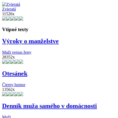
Zvieratá
11526x
Vtipné texty
Výroky o manželstve
Muži versus ženy
28352x
Otesánek
Čierny humor
13562x
Denník muža samého v domácnosti
Muži