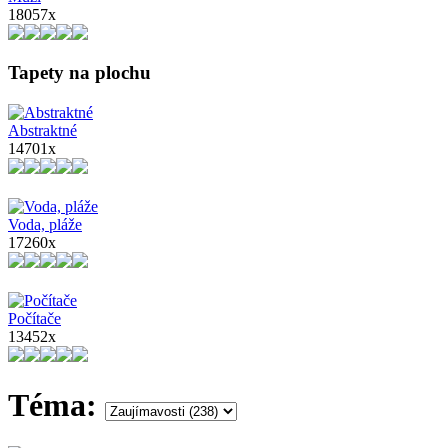
18057x
Tapety na plochu
Abstraktné
14701x
Voda, pláže
17260x
Počítače
13452x
Téma: