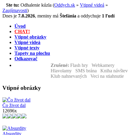
Ste tu:
Odhalenie kúzla (
Oddych.sk
»
Vtipné videá
»
Zaujímavosti
)
Dnes je
7.8.2026
,
meniny má
Štefánia
a
oddychuje
1 ľudí
Úvod
CHAT!
Vtipné obrázky
Vtipné videá
Vtipné texty
Tapety na plochu
Odkazovač
Zrušené:
Flash hry Webkamery
Hlavolamy SMS brána Kniha návštev
Klub nahnevaných Veci na stiahnutie
Vtipné obrázky
Čo život dal
12696x
Absurdity