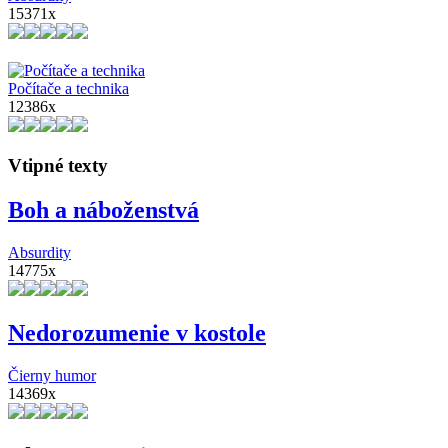
15371x
Počítače a technika
12386x
Vtipné texty
Boh a náboženstvá
Absurdity
14775x
Nedorozumenie v kostole
Čierny humor
14369x