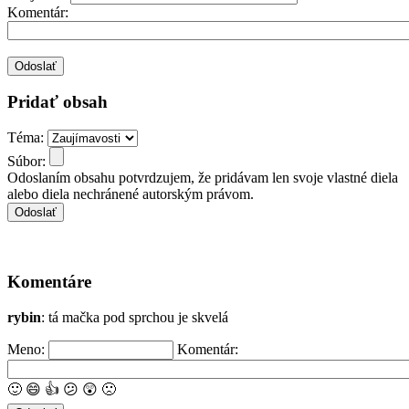
Komentár:
Pridať obsah
Téma:
Súbor:
Odoslaním obsahu potvrdzujem, že pridávam len svoje vlastné diela
alebo diela nechránené autorským právom.
Komentáre
rybin
: tá mačka pod sprchou je skvelá
Meno:
Komentár:
🙂
😄
👍
😕
😲
🙁