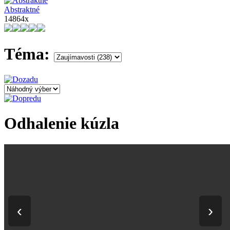
Abstraktné
14864x
Téma:
Odhalenie kúzla
‹
›