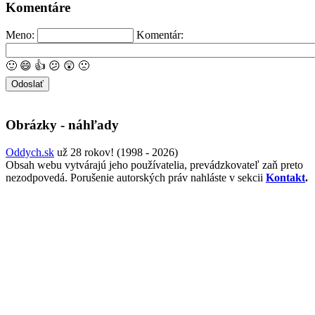
Komentáre
Meno:
Komentár:
🙂
😄
👍
😕
😲
🙁
Obrázky - náhľady
Oddych.sk
už 28 rokov! (1998 - 2026)
Obsah webu vytvárajú jeho používatelia, prevádzkovateľ zaň preto
nezodpovedá. Porušenie autorských práv nahláste v sekcii
Kontakt
.