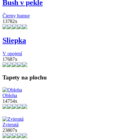
Bush v pekle
Čierny humor
13782x
Sliepka
V opojení
17687x
Tapety na plochu
Obloha
14754x
Zvieratá
23807x