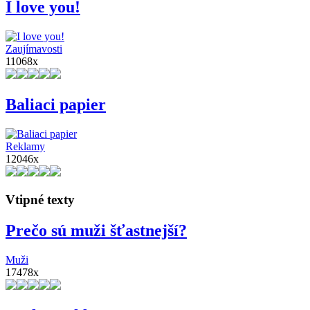
I love you!
Zaujímavosti
11068x
Baliaci papier
Reklamy
12046x
Vtipné texty
Prečo sú muži šťastnejší?
Muži
17478x