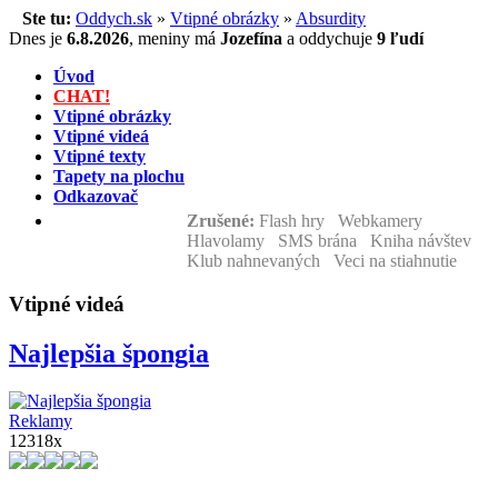
Ste tu:
Oddych.sk
»
Vtipné obrázky
»
Absurdity
Dnes je
6.8.2026
,
meniny má
Jozefína
a
oddychuje
9 ľudí
Úvod
CHAT!
Vtipné obrázky
Vtipné videá
Vtipné texty
Tapety na plochu
Odkazovač
Zrušené:
Flash hry Webkamery
Hlavolamy SMS brána Kniha návštev
Klub nahnevaných Veci na stiahnutie
Vtipné videá
Najlepšia špongia
Reklamy
12318x