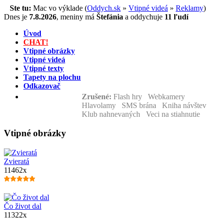
Ste tu:
Mac vo výklade (
Oddych.sk
»
Vtipné videá
»
Reklamy
)
Dnes je
7.8.2026
,
meniny má
Štefánia
a
oddychuje
11 ľudí
Úvod
CHAT!
Vtipné obrázky
Vtipné videá
Vtipné texty
Tapety na plochu
Odkazovač
Zrušené:
Flash hry Webkamery
Hlavolamy SMS brána Kniha návštev
Klub nahnevaných Veci na stiahnutie
Vtipné obrázky
Zvieratá
11462x
Čo život dal
11322x