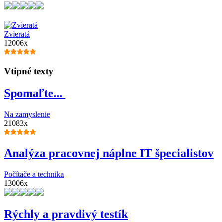
Zvieratá
12006x
Vtipné texty
Spomaľte...
Na zamyslenie
21083x
Analýza pracovnej náplne IT špecialistov
Počítače a technika
13006x
Rýchly a pravdivý testík