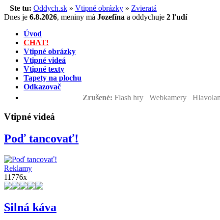
Ste tu:
Oddych.sk
»
Vtipné obrázky
»
Zvieratá
Dnes je
6.8.2026
,
meniny má
Jozefína
a
oddychuje
2 ľudí
Úvod
CHAT!
Vtipné obrázky
Vtipné videá
Vtipné texty
Tapety na plochu
Odkazovač
Zrušené:
Flash hry Webkamery Hlavolam
Vtipné videá
Poď tancovať!
Reklamy
11776x
Silná káva