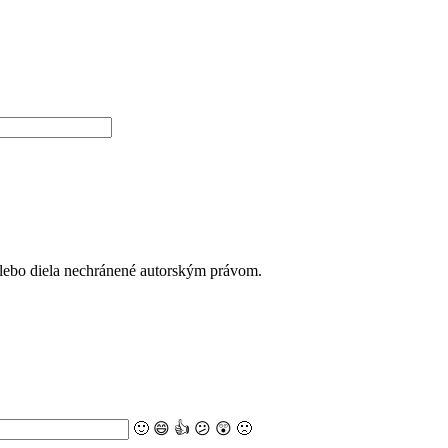
alebo diela nechránené autorským právom.
🙂
😄
👍
😕
😲
🙁