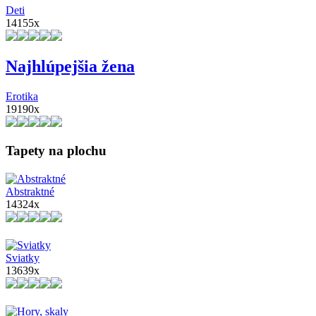
Deti
14155x
Najhlúpejšia žena
Erotika
19190x
Tapety na plochu
Abstraktné
14324x
Sviatky
13639x