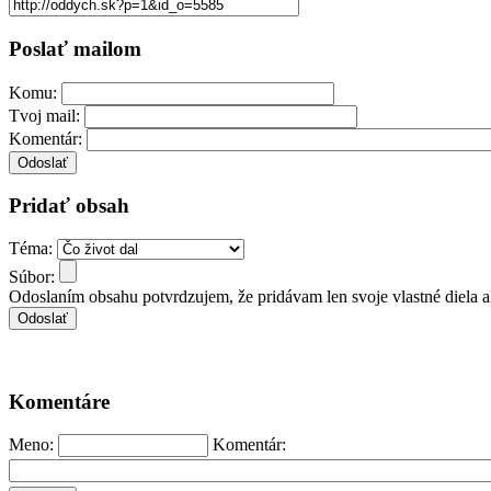
Poslať mailom
Komu:
Tvoj mail:
Komentár:
Pridať obsah
Téma:
Súbor:
Odoslaním obsahu potvrdzujem, že pridávam len svoje vlastné diela 
Komentáre
Meno:
Komentár: