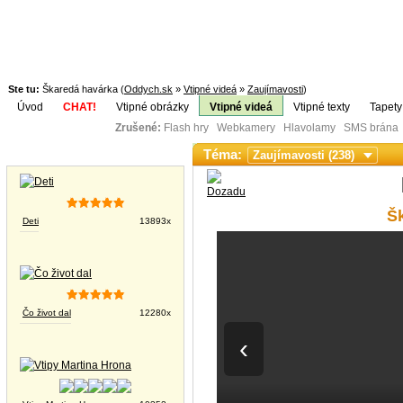
Ste tu:
Škaredá havárka (
Oddych.sk
»
Vtipné videá
»
Zaujímavosti
)
Úvod
CHAT!
Vtipné obrázky
Vtipné videá
Vtipné texty
Tapety
Zrušené:
Flash hry Webkamery Hlavolamy SMS brána K
Téma:
Vtipné obrázky
Š
Deti
13893x
Čo život dal
12280x
‹