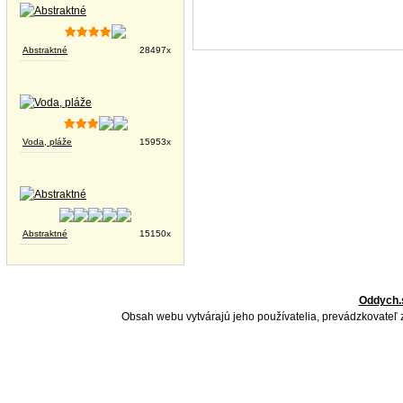
Abstraktné
28497x
Voda, pláže
15953x
Abstraktné
15150x
Oddych.
Obsah webu vytvárajú jeho používatelia, prevádzkovateľ 