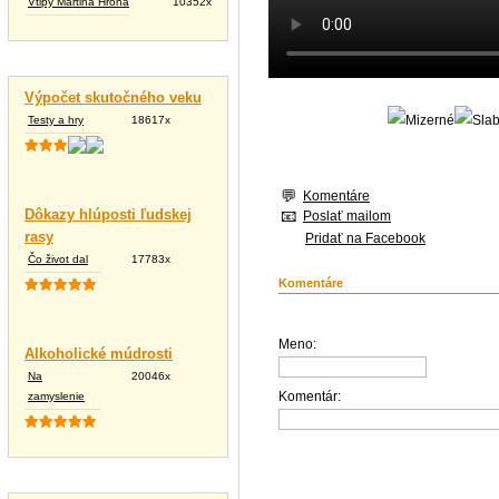
Vtipy Martina Hrona
10352x
Vtipné texty
Výpočet skutočného veku
Testy a hry
18617x
Komentáre
Dôkazy hlúposti ľudskej
Poslať mailom
rasy
Pridať na Facebook
Čo život dal
17783x
Komentáre
Meno:
Alkoholické múdrosti
Na
20046x
Komentár:
zamyslenie
Tapety na plochu