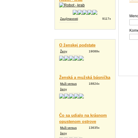
Meno
Zaujímavosti
9117x
Kome
Vtipné texty
O ženskej podstate
Ženy
19089x
Ženská a mužská básnička
Muži versus
18824x
ženy
Čo sa udialo na krásnom
opustenom ostrove
Muži versus
13635x
ženy