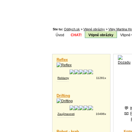
Ste tu:
Oddych.sk
»
Vtipné obrázky
»
Vtipy Martina H
Úvod
CHAT!
Vtipné obrázky
Vtipné 
Téma:
Vtipné videá
Reflex
Reklamy
11281x
Drifting
Zaujímavosti
10496x
Robot - krab
Kome