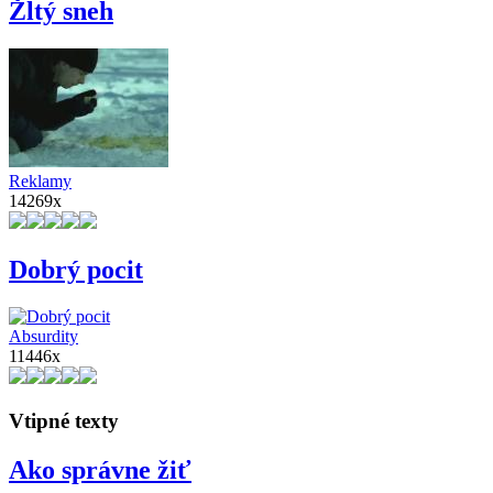
Žltý sneh
Reklamy
14269x
Dobrý pocit
Absurdity
11446x
Vtipné texty
Ako správne žiť