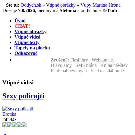
Ste tu:
Oddych.sk
»
Vtipné obrázky
»
Vtipy Martina Hrona
Dnes je
7.8.2026
,
meniny má
Štefánia
a
oddychuje
19 ľudí
Úvod
CHAT!
Vtipné obrázky
Vtipné videá
Vtipné texty
Tapety na plochu
Odkazovač
Zrušené:
Flash hry Webkamery
Hlavolamy SMS brána Kniha návštev
Klub nahnevaných Veci na stiahnutie
Vtipné videá
Sexy policajti
Erotika
24594x