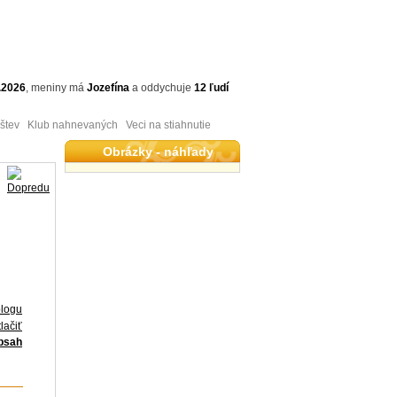
.2026
,
meniny má
Jozefína
a
oddychuje
12 ľudí
tev Klub nahnevaných Veci na stiahnutie
Obrázky - náhľady
blogu
lačiť
obsah