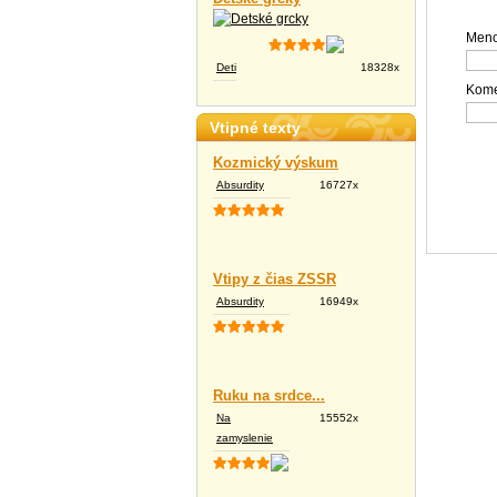
Meno
Deti
18328x
Kome
Vtipné texty
Kozmický výskum
Absurdity
16727x
Vtipy z čias ZSSR
Absurdity
16949x
Ruku na srdce...
Na
15552x
zamyslenie