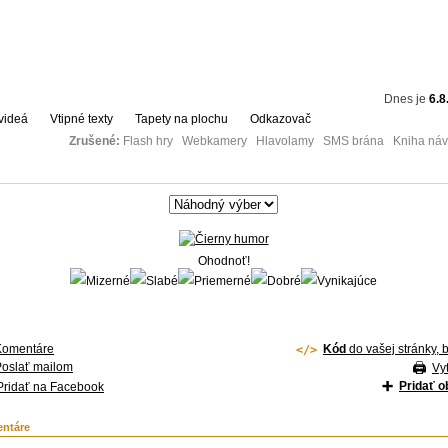
Dnes je
6.8
videá
Vtipné texty
Tapety na plochu
Odkazovač
Zrušené:
Flash hry Webkamery Hlavolamy SMS brána Kniha návš
Ohodnoť!
Komentáre
Kód
do vašej stránky, 
Poslať mailom
Vyt
Pridať 
Pridať na Facebook
ntáre