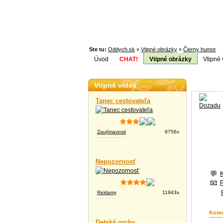
Ste tu:
Oddych.sk
»
Vtipné obrázky
»
Čierny humor
Úvod
CHAT!
Vtipné obrázky
Vtipné 
Téma:
Vtipné videá
Tanec cestovateľa
Zaujímavosti
8756x
Nepozornosť
Reklamy
11943x
Kome
Detské grcky