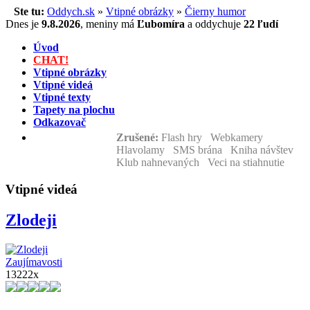
Ste tu:
Oddych.sk
»
Vtipné obrázky
»
Čierny humor
Dnes je
9.8.2026
,
meniny má
Ľubomíra
a
oddychuje
22 ľudí
Úvod
CHAT!
Vtipné obrázky
Vtipné videá
Vtipné texty
Tapety na plochu
Odkazovač
Zrušené:
Flash hry Webkamery
Hlavolamy SMS brána Kniha návštev
Klub nahnevaných Veci na stiahnutie
Vtipné videá
Zlodeji
Zaujímavosti
13222x