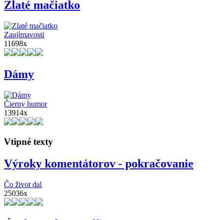
Zlaté mačiatko
Zaujímavosti
11698x
Dámy
Čierny humor
13914x
Vtipné texty
Výroky komentátorov - pokračovanie
Čo život dal
25036x