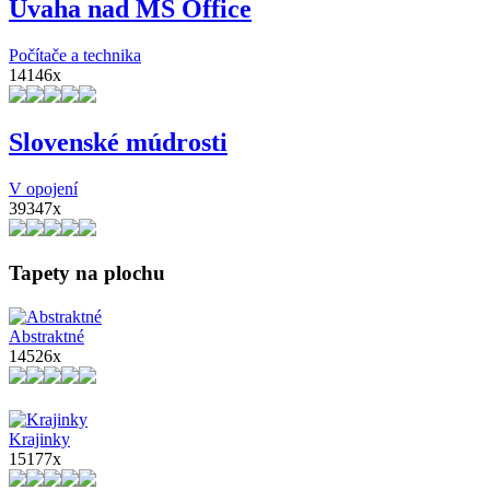
Úvaha nad MS Office
Počítače a technika
14146x
Slovenské múdrosti
V opojení
39347x
Tapety na plochu
Abstraktné
14526x
Krajinky
15177x