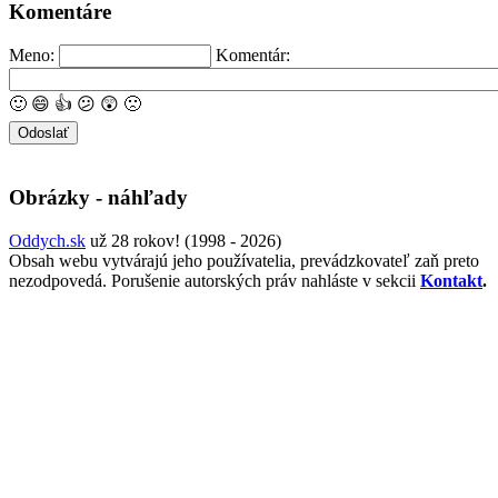
Komentáre
Meno:
Komentár:
🙂
😄
👍
😕
😲
🙁
Obrázky - náhľady
Oddych.sk
už 28 rokov! (1998 - 2026)
Obsah webu vytvárajú jeho používatelia, prevádzkovateľ zaň preto
nezodpovedá. Porušenie autorských práv nahláste v sekcii
Kontakt
.