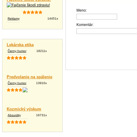
Meno:
Reklamy
14451x
Komentár:
Vtipné texty
Lekárska etika
Čierny humor
18211x
Predvolanie na spálenie
Čierny humor
13910x
Kozmický výskum
Absurdity
16731x