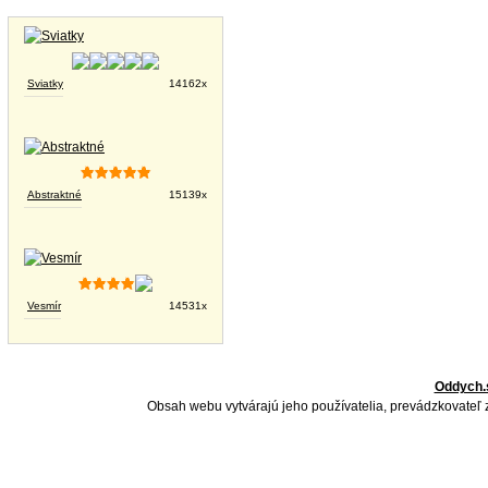
Tapety na plochu
Sviatky
14162x
Abstraktné
15139x
Vesmír
14531x
Oddych.
Obsah webu vytvárajú jeho používatelia, prevádzkovateľ 