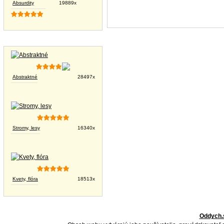
Absurdity
19889x
Tapety na plochu
Abstraktné
28497x
Stromy, lesy
16340x
Kvety, flóra
18513x
Oddych.