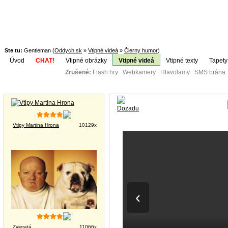
Ste tu:
Gentleman (
Oddych.sk
»
Vtipné videá
»
Čierny humor
)
Úvod
CHAT!
Vtipné obrázky
Vtipné videá
Vtipné texty
Tapety
Zrušené:
Flash hry Webkamery Hlavolamy SMS brána K
Téma:
Vtipné obrázky
Vtipy Martina Hrona
10129x
‹
Zvieratá
11066x