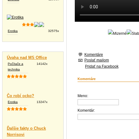
Erotika
32575x
Vtipné texty
Komentáre
Úvaha nad MS Office
Poslať mailom
Počítače a
14142x
Pridať na Facebook
technika
Komentáre
Čo robí ocko?
Meno:
Erotika
13247x
Komentár:
Ďalšie fakty o Chuck
Norrisovi