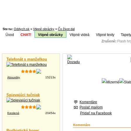
Ste tu:
Oddych.sk
»
Vtipné obrázky
»
Čo život dal
Úvod
CHAT!
Vtipné obrázky
Vtipné videá
Vtipné texty
Tapety
Zrušené:
Flash h
Téma:
Vtipné videá
Telefonát s manželkou
Absurdity
15213x
Spievajúci tučniak
Komentáre
Poslať mailom
Pridať na Facebook
Kreslené
20454x
Komentáre
Budhistický borec