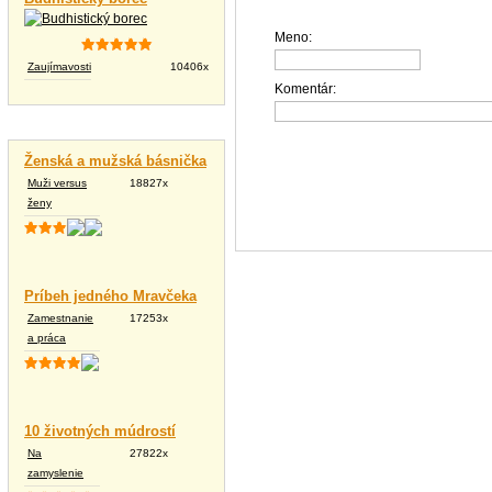
Meno:
Zaujímavosti
10406x
Komentár:
Vtipné texty
Ženská a mužská básnička
Muži versus
18827x
ženy
Príbeh jedného Mravčeka
Zamestnanie
17253x
a práca
10 životných múdrostí
Na
27822x
zamyslenie