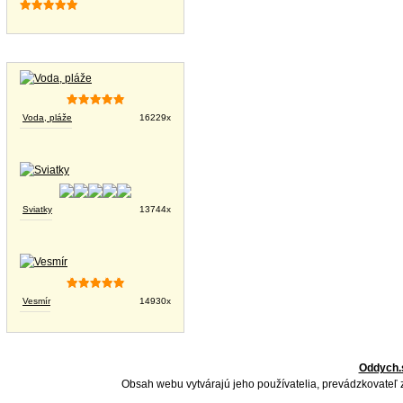
Tapety na plochu
Voda, pláže
16229x
Sviatky
13744x
Vesmír
14930x
Oddych.
Obsah webu vytvárajú jeho používatelia, prevádzkovateľ 