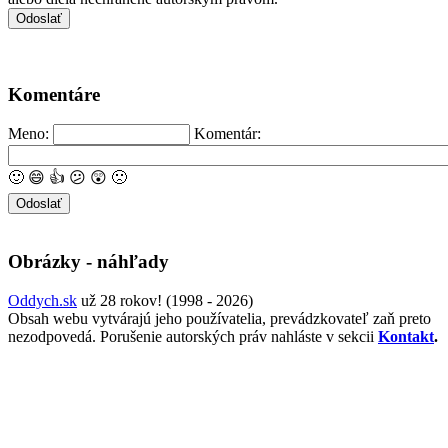
Komentáre
Meno:
Komentár:
🙂
😄
👍
😕
😲
🙁
Obrázky - náhľady
Oddych.sk
už 28 rokov! (1998 - 2026)
Obsah webu vytvárajú jeho používatelia, prevádzkovateľ zaň preto
nezodpovedá. Porušenie autorských práv nahláste v sekcii
Kontakt
.