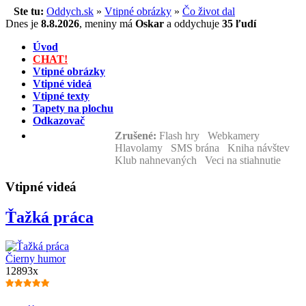
Ste tu:
Oddych.sk
»
Vtipné obrázky
»
Čo život dal
Dnes je
8.8.2026
,
meniny má
Oskar
a
oddychuje
35 ľudí
Úvod
CHAT!
Vtipné obrázky
Vtipné videá
Vtipné texty
Tapety na plochu
Odkazovač
Zrušené:
Flash hry Webkamery
Hlavolamy SMS brána Kniha návštev
Klub nahnevaných Veci na stiahnutie
Vtipné videá
Ťažká práca
Čierny humor
12893x