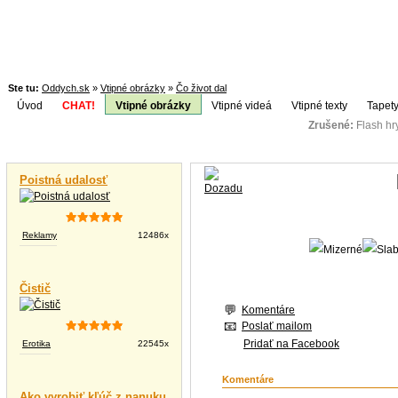
Ste tu:
Oddych.sk
»
Vtipné obrázky
»
Čo život dal
Úvod
CHAT!
Vtipné obrázky
Vtipné videá
Vtipné texty
Tapety
Zrušené:
Flash h
Téma:
Vtipné videá
Poistná udalosť
Reklamy
12486x
Čistič
Komentáre
Poslať mailom
Pridať na Facebook
Erotika
22545x
Komentáre
Ako vyrobiť kľúč z nanuku