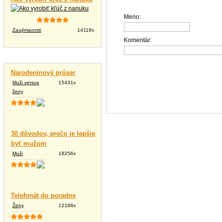
Meno:
Zaujímavosti
14119x
Komentár:
Vtipné texty
Narodeninový prúser
Muži versus
15431x
ženy
30 dôvodov, prečo je lepšie
byť mužom
Muži
18256x
Telefonát do poradne
Ženy
12188x