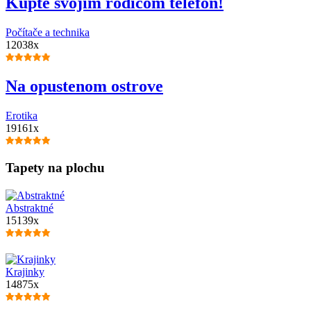
Kúpte svojim rodičom telefón!
Počítače a technika
12038x
Na opustenom ostrove
Erotika
19161x
Tapety na plochu
Abstraktné
15139x
Krajinky
14875x