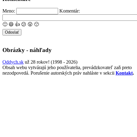
Meno:
Komentár:
🙂
😄
👍
😕
😲
🙁
Obrázky - náhľady
Oddych.sk
už 28 rokov! (1998 - 2026)
Obsah webu vytvárajú jeho používatelia, prevádzkovateľ zaň preto
nezodpovedá. Porušenie autorských práv nahláste v sekcii
Kontakt
.