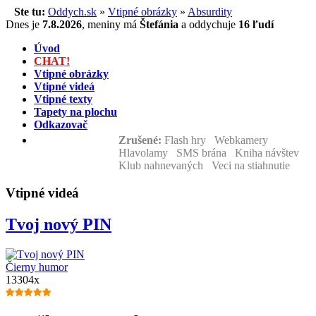
Ste tu:
Oddych.sk
»
Vtipné obrázky
»
Absurdity
Dnes je
7.8.2026
,
meniny má
Štefánia
a
oddychuje
16 ľudí
Úvod
CHAT!
Vtipné obrázky
Vtipné videá
Vtipné texty
Tapety na plochu
Odkazovač
Zrušené:
Flash hry Webkamery
Hlavolamy SMS brána Kniha návštev
Klub nahnevaných Veci na stiahnutie
Vtipné videá
Tvoj nový PIN
Čierny humor
13304x