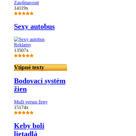
Zaujímavosti
14119x
Sexy autobus
Reklamy
13507x
Vtipné texty
Bodovací systém
žien
Muži versus ženy
15174x
Keby boli
lietadlá