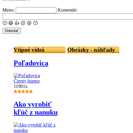
Meno:
Komentár:
🙂
😄
👍
😕
😲
🙁
Vtipné videá
Obrázky - náhľady
Poľadovica
Čierny humor
11901x
Ako vyrobiť
kľúč z nanuku