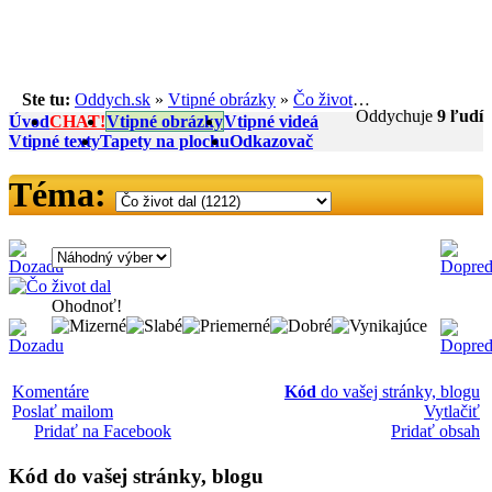
Ste tu:
Oddych.sk
»
Vtipné obrázky
»
Čo život dal
Oddychuje
9 ľudí
Úvod
CHAT!
Vtipné obrázky
Vtipné videá
Vtipné texty
Tapety na plochu
Odkazovač
Téma:
Ohodnoť!
Komentáre
Kód
do vašej stránky, blogu
Poslať mailom
Vytlačiť
Pridať na Facebook
Pridať obsah
Kód
do vašej stránky, blogu