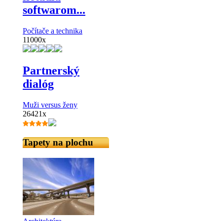
softwarom...
Počítače a technika
11000x
Partnerský
dialóg
Muži versus ženy
26421x
Tapety na plochu