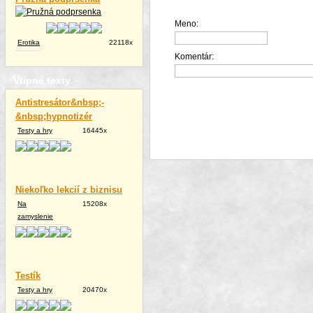
Meno:
Erotika
22118x
Komentár:
Vtipné texty
Antistresátor&nbsp;-
&nbsp;hypnotizér
Testy a hry
16445x
Niekoľko lekcií z biznisu
Na
15208x
zamyslenie
Testík
Testy a hry
20470x