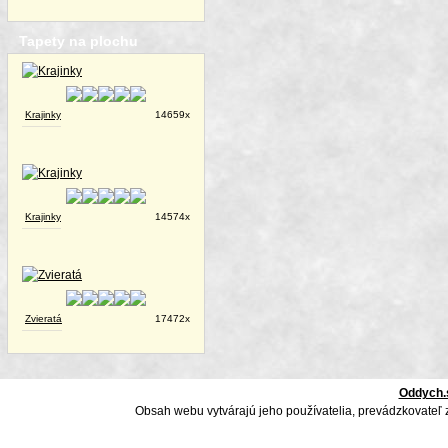
Tapety na plochu
Krajinky
14659x
Krajinky
14574x
Zvieratá
17472x
Oddych.
Obsah webu vytvárajú jeho používatelia, prevádzkovateľ 