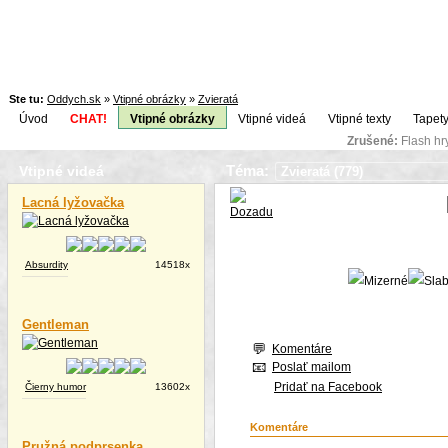
Ste tu:
Oddych.sk
»
Vtipné obrázky
»
Zvieratá
Úvod
CHAT!
Vtipné obrázky
Vtipné videá
Vtipné texty
Tapety
Zrušené:
Flash h
Téma:
Vtipné videá
Lacná lyžovačka
Absurdity
14518x
Gentleman
Komentáre
Poslať mailom
Pridať na Facebook
Čierny humor
13602x
Komentáre
Pružná podprsenka