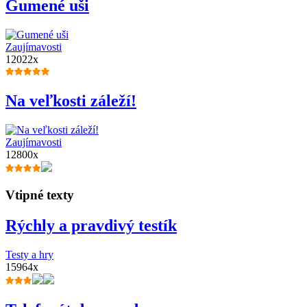
Gumené uši
Zaujímavosti
12022x
Na veľkosti záleží!
Zaujímavosti
12800x
Vtipné texty
Rýchly a pravdivý testík
Testy a hry
15964x