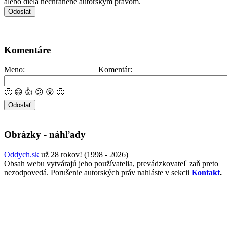
alebo diela nechránené autorským právom.
Komentáre
Meno:
Komentár:
🙂
😄
👍
😕
😲
🙁
Obrázky - náhľady
Oddych.sk
už 28 rokov! (1998 - 2026)
Obsah webu vytvárajú jeho používatelia, prevádzkovateľ zaň preto
nezodpovedá. Porušenie autorských práv nahláste v sekcii
Kontakt
.