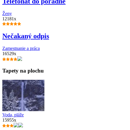
Telefonát do poradne
Ženy
12181x
Nečakaný odpis
Zamestnanie a práca
16529x
Tapety na plochu
Voda, pláže
15955x