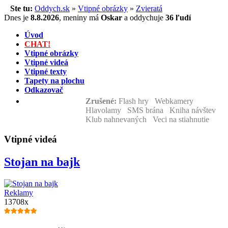
Ste tu:
Oddych.sk
»
Vtipné obrázky
»
Zvieratá
Dnes je
8.8.2026
,
meniny má
Oskar
a
oddychuje
36 ľudí
Úvod
CHAT!
Vtipné obrázky
Vtipné videá
Vtipné texty
Tapety na plochu
Odkazovač
Zrušené:
Flash hry Webkamery
Hlavolamy SMS brána Kniha návštev
Klub nahnevaných Veci na stiahnutie
Vtipné videá
Stojan na bajk
Reklamy
13708x