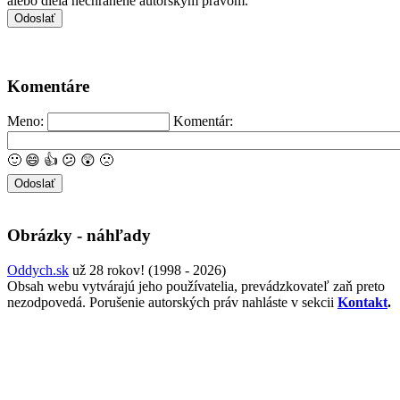
alebo diela nechránené autorským právom.
Komentáre
Meno:
Komentár:
🙂
😄
👍
😕
😲
🙁
Obrázky - náhľady
Oddych.sk
už 28 rokov! (1998 - 2026)
Obsah webu vytvárajú jeho používatelia, prevádzkovateľ zaň preto
nezodpovedá. Porušenie autorských práv nahláste v sekcii
Kontakt
.