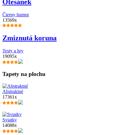
Otesánek
Čierny humor
13569x
Zmiznutá koruna
Testy a hry
19095x
Tapety na plochu
Abstraktné
17361x
Sviatky
14088x