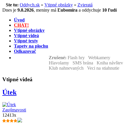
Ste tu:
Oddych.sk
»
Vtipné obrázky
»
Zvieratá
Dnes je
9.8.2026
,
meniny má
Ľubomíra
a
oddychuje
10 ľudí
Úvod
CHAT!
Vtipné obrázky
Vtipné videá
Vtipné texty
Tapety na plochu
Odkazovač
Zrušené:
Flash hry Webkamery
Hlavolamy SMS brána Kniha návštev
Klub nahnevaných Veci na stiahnutie
Vtipné videá
Útek
Zaujímavosti
12413x