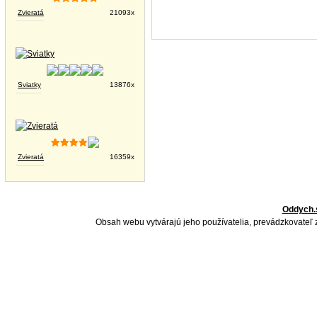
Zvieratá
21093x
Sviatky
13876x
Zvieratá
16359x
Oddych.
Obsah webu vytvárajú jeho používatelia, prevádzkovateľ 