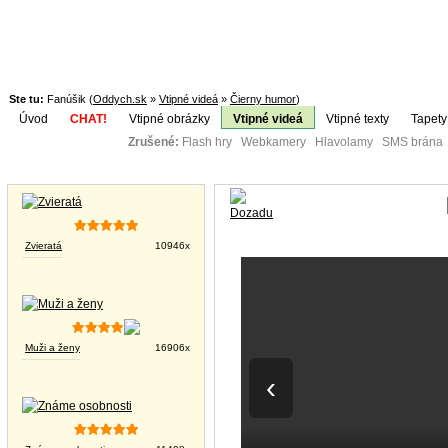
Ste tu:
Fanúšik (
Oddych.sk
»
Vtipné videá
»
Čierny humor
)
Úvod
CHAT!
Vtipné obrázky
Vtipné videá
Vtipné texty
Tapety
Zrušené:
Flash hry Webkamery Hlavolamy SMS brána K
Téma:
Vtipné obrázky
Zvieratá
10946x
Muži a ženy
16906x
‹