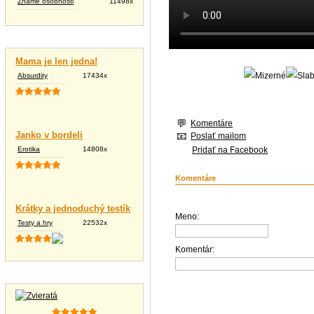
Známe osobnosti
11498x
Vtipné texty
Mama je len jedna!
Absurdity
17434x
Komentáre
Janko v bordeli
Poslať mailom
Erotika
14808x
Pridať na Facebook
Komentáre
Krátky a jednoduchý testík
Meno:
Testy a hry
22532x
Komentár:
Tapety na plochu