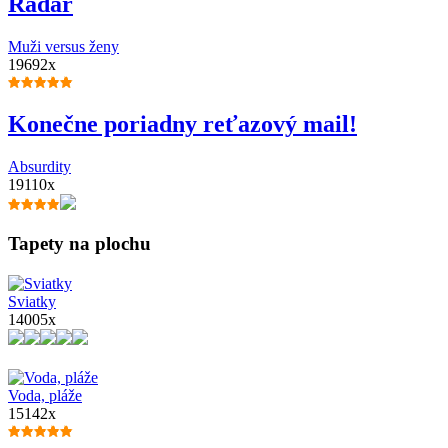
Radar
Muži versus ženy
19692x
Konečne poriadny reťazový mail!
Absurdity
19110x
Tapety na plochu
Sviatky
14005x
Voda, pláže
15142x