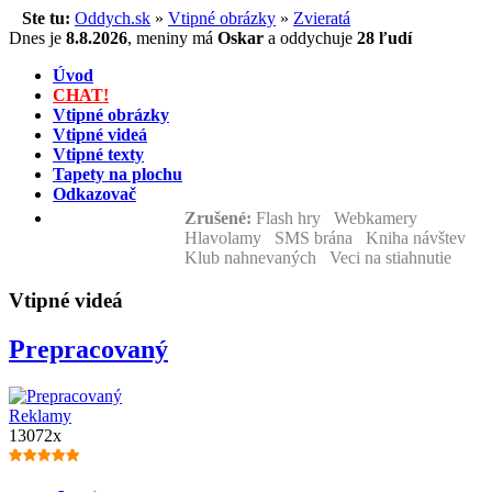
Ste tu:
Oddych.sk
»
Vtipné obrázky
»
Zvieratá
Dnes je
8.8.2026
,
meniny má
Oskar
a
oddychuje
28 ľudí
Úvod
CHAT!
Vtipné obrázky
Vtipné videá
Vtipné texty
Tapety na plochu
Odkazovač
Zrušené:
Flash hry Webkamery
Hlavolamy SMS brána Kniha návštev
Klub nahnevaných Veci na stiahnutie
Vtipné videá
Prepracovaný
Reklamy
13072x