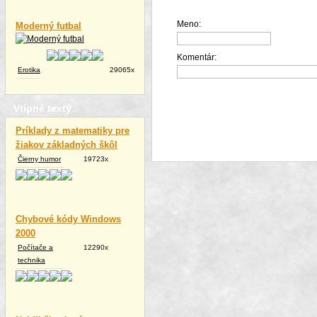
Meno:
Moderný futbal
Komentár:
Erotika
29065x
Vtipné texty
Príklady z matematiky pre
žiakov základných škôl
Čierny humor
19723x
Chybové kódy Windows
2000
Počítače a
12290x
technika