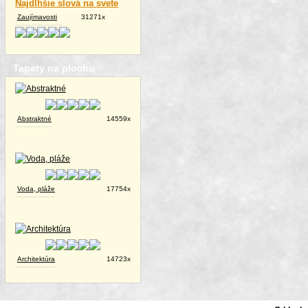
Najdlhšie slová na svete
Zaujímavosti
31271x
Tapety na plochu
Abstraktné
14559x
Voda, pláže
17754x
Architektúra
14723x