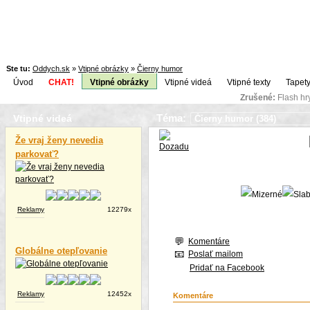
Ste tu:
Oddych.sk
»
Vtipné obrázky
»
Čierny humor
Úvod
CHAT!
Vtipné obrázky
Vtipné videá
Vtipné texty
Tapety
Zrušené:
Flash h
Téma:
Vtipné videá
Že vraj ženy nevedia
parkovať?
Reklamy
12279x
Komentáre
Globálne otepľovanie
Poslať mailom
Pridať na Facebook
Reklamy
12452x
Komentáre