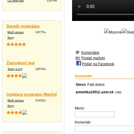
Čo život dal
11678x
Vtipné texty
Denník motorkára
Muži versus
19775x
ženy
Komentáre
Poslať mailom
Žiarovkový test
Pridať na Facebook
Testy a hry
16578x
Komentáre
Stevo
: Fakt dobre
annettka100@.azet.sk
: cau
Instalace programu Manžel
Muži versus
21432x
ženy
Meno:
Komentár:
Tapety na plochu