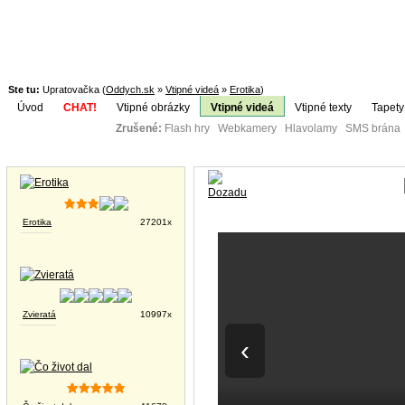
Ste tu:
Upratovačka (
Oddych.sk
»
Vtipné videá
»
Erotika
)
Úvod
CHAT!
Vtipné obrázky
Vtipné videá
Vtipné texty
Tapety
Zrušené:
Flash hry Webkamery Hlavolamy SMS brána K
Téma:
Vtipné obrázky
Erotika
27201x
Zvieratá
10997x
‹