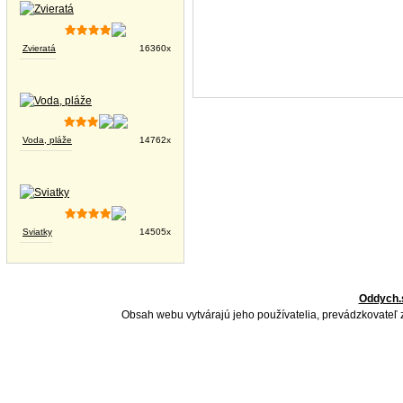
Zvieratá
16360x
Voda, pláže
14762x
Sviatky
14505x
Oddych.
Obsah webu vytvárajú jeho používatelia, prevádzkovateľ 