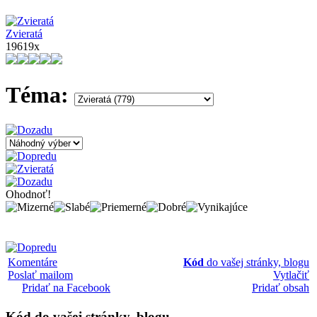
Zvieratá
19619x
Téma:
Ohodnoť!
Komentáre
Kód
do vašej stránky, blogu
Poslať mailom
Vytlačiť
Pridať na Facebook
Pridať obsah
Kód
do vašej stránky, blogu