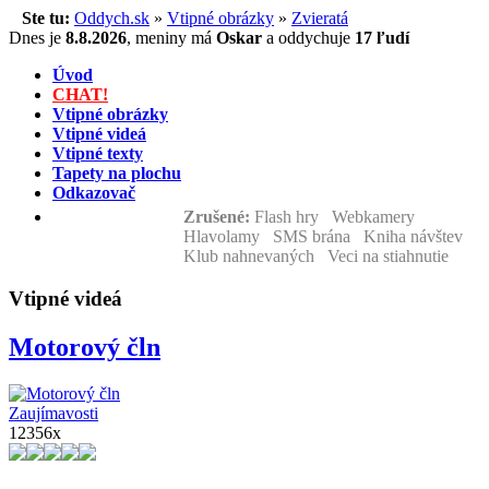
Ste tu:
Oddych.sk
»
Vtipné obrázky
»
Zvieratá
Dnes je
8.8.2026
,
meniny má
Oskar
a
oddychuje
17 ľudí
Úvod
CHAT!
Vtipné obrázky
Vtipné videá
Vtipné texty
Tapety na plochu
Odkazovač
Zrušené:
Flash hry Webkamery
Hlavolamy SMS brána Kniha návštev
Klub nahnevaných Veci na stiahnutie
Vtipné videá
Motorový čln
Zaujímavosti
12356x