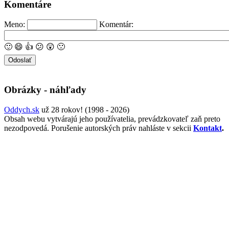
Komentáre
Meno:
Komentár:
🙂
😄
👍
😕
😲
🙁
Obrázky - náhľady
Oddych.sk
už 28 rokov! (1998 - 2026)
Obsah webu vytvárajú jeho používatelia, prevádzkovateľ zaň preto
nezodpovedá. Porušenie autorských práv nahláste v sekcii
Kontakt
.