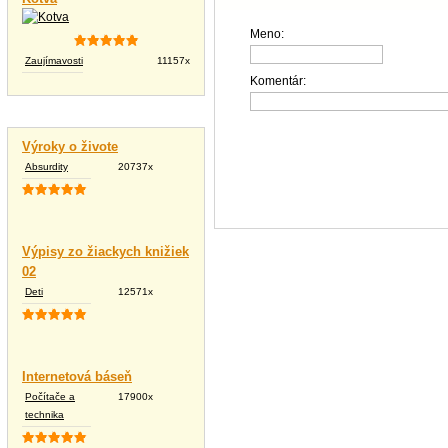
Meno:
Zaujímavosti
11157x
Komentár:
Vtipné texty
Výroky o živote
Absurdity
20737x
Výpisy zo žiackych knižiek
02
Deti
12571x
Internetová báseň
Počítače a
17900x
technika