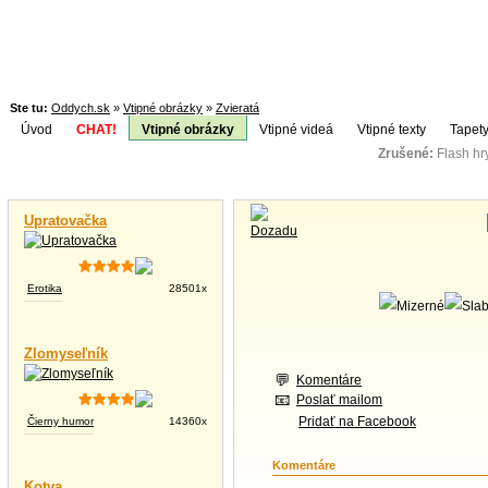
Ste tu:
Oddych.sk
»
Vtipné obrázky
»
Zvieratá
Úvod
CHAT!
Vtipné obrázky
Vtipné videá
Vtipné texty
Tapety
Zrušené:
Flash h
Téma:
Vtipné videá
Upratovačka
Erotika
28501x
Zlomyseľník
Komentáre
Poslať mailom
Pridať na Facebook
Čierny humor
14360x
Komentáre
Kotva