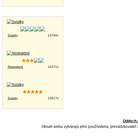
Tapety na plochu
Sviatky
13764x
Abstraktné
14271x
Sviatky
13617x
Oddych.
Obsah webu vytvárajú jeho používatelia, prevádzkovateľ 