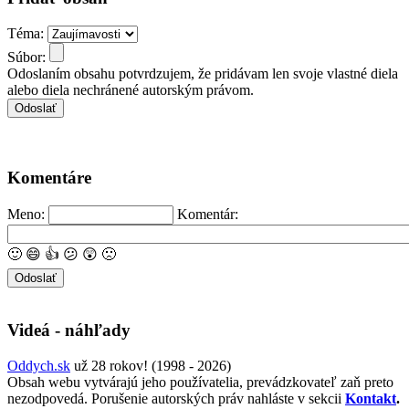
Téma:
Súbor:
Odoslaním obsahu potvrdzujem, že pridávam len svoje vlastné diela
alebo diela nechránené autorským právom.
Komentáre
Meno:
Komentár:
🙂
😄
👍
😕
😲
🙁
Videá - náhľady
Oddych.sk
už 28 rokov! (1998 - 2026)
Obsah webu vytvárajú jeho používatelia, prevádzkovateľ zaň preto
nezodpovedá. Porušenie autorských práv nahláste v sekcii
Kontakt
.