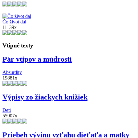
Čo život dal
11139x
Vtipné texty
Pár vtipov a múdrostí
Absurdity
19881x
Výpisy zo žiackych knižiek
Deti
55907x
Priebeh vývinu vzťahu dieťaťa a matky