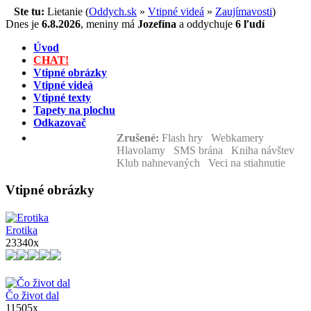
Ste tu:
Lietanie (
Oddych.sk
»
Vtipné videá
»
Zaujímavosti
)
Dnes je
6.8.2026
,
meniny má
Jozefína
a
oddychuje
6 ľudí
Úvod
CHAT!
Vtipné obrázky
Vtipné videá
Vtipné texty
Tapety na plochu
Odkazovač
Zrušené:
Flash hry Webkamery
Hlavolamy SMS brána Kniha návštev
Klub nahnevaných Veci na stiahnutie
Vtipné obrázky
Erotika
23340x
Čo život dal
11505x