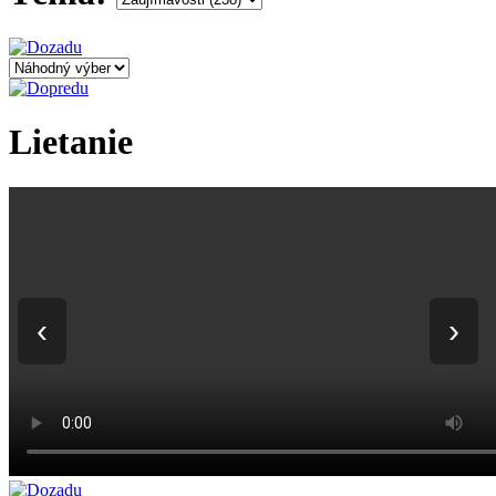
Lietanie
‹
›