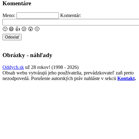
Komentáre
Meno:
Komentár:
🙂
😄
👍
😕
😲
🙁
Obrázky - náhľady
Oddych.sk
už 28 rokov! (1998 - 2026)
Obsah webu vytvárajú jeho používatelia, prevádzkovateľ zaň preto
nezodpovedá. Porušenie autorských práv nahláste v sekcii
Kontakt
.