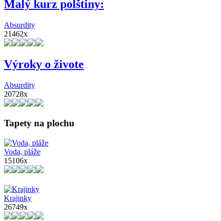
Malý kurz polštiny:
Absurdity
21462x
Výroky o živote
Absurdity
20728x
Tapety na plochu
Voda, pláže
15106x
Krajinky
26749x