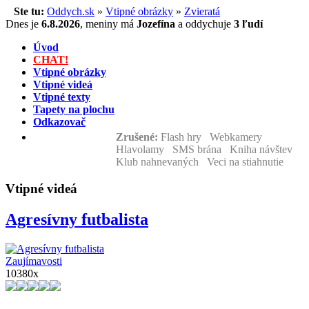
Ste tu:
Oddych.sk
»
Vtipné obrázky
»
Zvieratá
Dnes je
6.8.2026
,
meniny má
Jozefína
a
oddychuje
3 ľudí
Úvod
CHAT!
Vtipné obrázky
Vtipné videá
Vtipné texty
Tapety na plochu
Odkazovač
Zrušené:
Flash hry Webkamery
Hlavolamy SMS brána Kniha návštev
Klub nahnevaných Veci na stiahnutie
Vtipné videá
Agresívny futbalista
Zaujímavosti
10380x