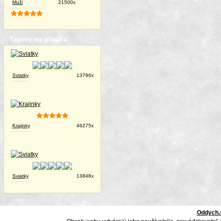
Muži
21500x
Tapety na plochu
Sviatky
13796x
Krajinky
46275x
Sviatky
13848x
Oddych.