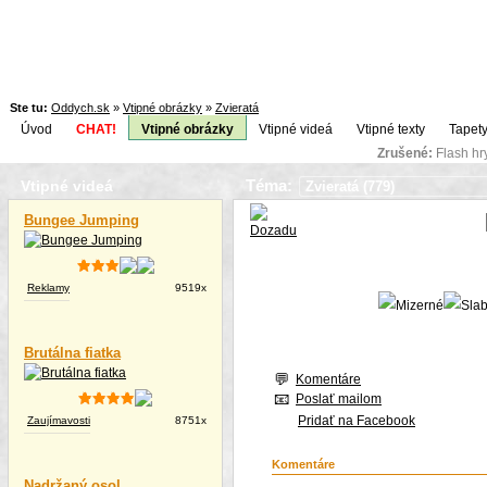
Ste tu:
Oddych.sk
»
Vtipné obrázky
»
Zvieratá
Úvod
CHAT!
Vtipné obrázky
Vtipné videá
Vtipné texty
Tapety
Zrušené:
Flash h
Téma:
Vtipné videá
Bungee Jumping
Reklamy
9519x
Brutálna fiatka
Komentáre
Poslať mailom
Pridať na Facebook
Zaujímavosti
8751x
Komentáre
Nadržaný osol