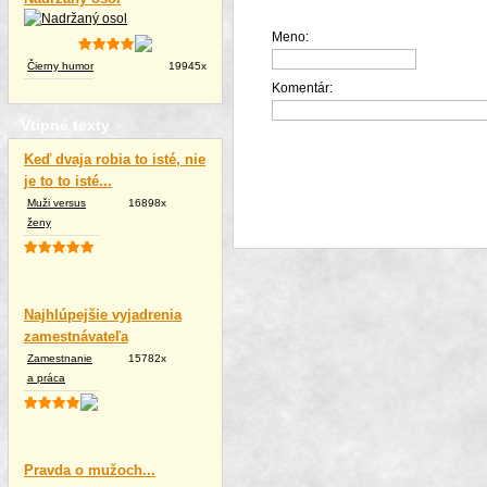
Meno:
Čierny humor
19945x
Komentár:
Vtipné texty
Keď dvaja robia to isté, nie
je to to isté...
Muži versus
16898x
ženy
Najhlúpejšie vyjadrenia
zamestnávateľa
Zamestnanie
15782x
a práca
Pravda o mužoch...