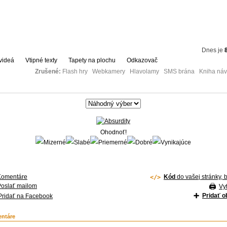
Dnes je
videá
Vtipné texty
Tapety na plochu
Odkazovač
Zrušené:
Flash hry Webkamery Hlavolamy SMS brána Kniha návš
Ohodnoť!
Komentáre
Kód
do vašej stránky, 
Poslať mailom
Vyt
Pridať 
Pridať na Facebook
ntáre