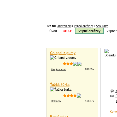
Ste tu:
Oddych.sk
»
Vtipné obrázky
»
Absurdity
Úvod
CHAT!
Vtipné obrázky
Vtipné 
Téma:
Vtipné videá
Chlapci z gumy
Zaujímavosti
10835x
Ťažká žúrka
Reklamy
11837x
Kome
Pravý relax