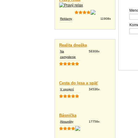
Meno
Reklamy
11908x
Kome
Vtipné texty
Realita dneška
Na
58308x
zamyslenie
Cesta do lesa a späť
V opojení
34536x
Básnička
Absurdity
17759x