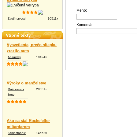
Meno:
Zaujímavosti
10511x
Komentár:
Vtipné texty
Vysvetlenia, prečo sliepku
zrazilo auto
Absurdity
18424x
Výroky o manželstve
Muži versus
28351x
ženy
Ako sa stal Rockefeller
miliardarom
Zamestnanie
14562x