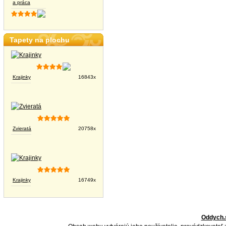
a práca
Tapety na plochu
Krajinky
16843x
Zvieratá
20758x
Krajinky
16749x
Oddych.