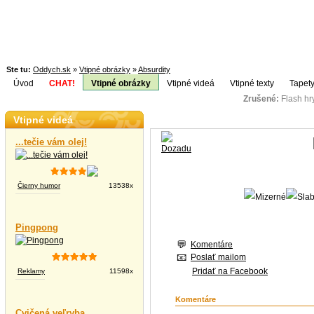
Ste tu:
Oddych.sk
»
Vtipné obrázky
»
Absurdity
Úvod
CHAT!
Vtipné obrázky
Vtipné videá
Vtipné texty
Tapety
Zrušené:
Flash h
Téma:
Vtipné videá
...tečie vám olej!
Čierny humor
13538x
Pingpong
Komentáre
Poslať mailom
Pridať na Facebook
Reklamy
11598x
Komentáre
Cvičená veľryba