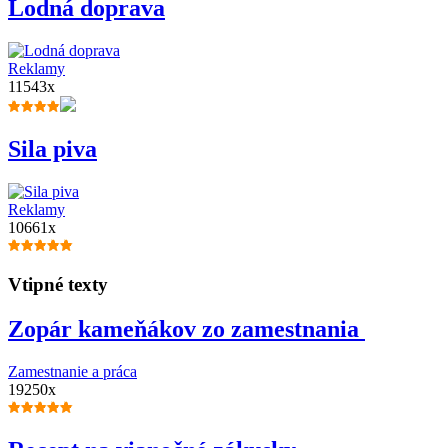
Lodná doprava
Reklamy
11543x
Sila piva
Reklamy
10661x
Vtipné texty
Zopár kameňákov zo zamestnania
Zamestnanie a práca
19250x