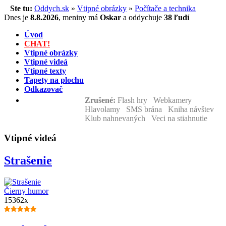
Ste tu:
Oddych.sk
»
Vtipné obrázky
»
Počítače a technika
Dnes je
8.8.2026
,
meniny má
Oskar
a
oddychuje
38 ľudí
Úvod
CHAT!
Vtipné obrázky
Vtipné videá
Vtipné texty
Tapety na plochu
Odkazovač
Zrušené:
Flash hry Webkamery
Hlavolamy SMS brána Kniha návštev
Klub nahnevaných Veci na stiahnutie
Vtipné videá
Strašenie
Čierny humor
15362x