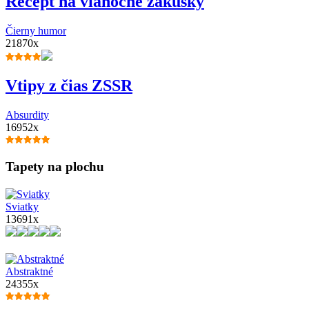
Recept na vianočné zákusky
Čierny humor
21870x
Vtipy z čias ZSSR
Absurdity
16952x
Tapety na plochu
Sviatky
13691x
Abstraktné
24355x