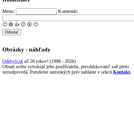
Meno:
Komentár:
🙂
😄
👍
😕
😲
🙁
Obrázky - náhľady
Oddych.sk
už 28 rokov! (1998 - 2026)
Obsah webu vytvárajú jeho používatelia, prevádzkovateľ zaň preto
nezodpovedá. Porušenie autorských práv nahláste v sekcii
Kontakt
.