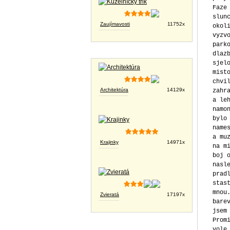
Zaujímavosti
11752x
Tapety na plochu
Architektúra
14129x
Krajinky
14971x
Zvieratá
17197x