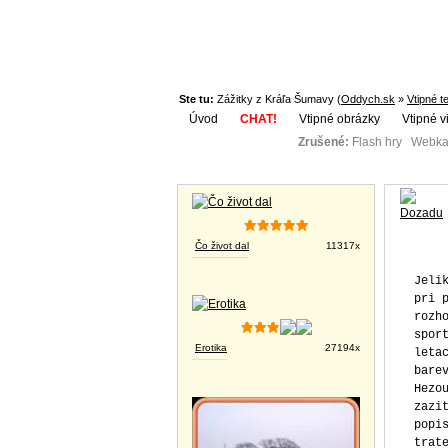
Ste tu:
Zážitky z Kráľa Šumavy (
Oddych.sk
»
Vtipné t
Úvod
CHAT!
Vtipné obrázky
Vtipné v
Zrušené:
Flash hry Webka
Téma:
Vtipné obrázky
Čo život dal
11317x
Jelikoz svalova horecka pozvolna ustupuje, krev z leveho ucha tece jen pri prudsim pohybu, a sadrovy krunyr okolo patere jiz tolik netlaci, rozhodl sem se v nekolika odstavcich zaznamenat zatim nejintenzivnejsi sportovni zazitek sveho zivota. Cela akce zacala pomerne nevinne-barevnym letackem zobrazujicim slachoviteho mladika s hranatymi rysy, v prilehavem barevnem cyklistickem dresu, ledabyle opreneho o luxusni horske kolo. Hezoun byl doprovazen lzivym textem slibujicim " nevsedni sportovni zazitek" v " technicky narocnem terenu". Propagacni material dale popisoval nezazivne podrobnosti jako prevyseni ( nekolik km), profil trate ( pro zdrave cyklisty?), dale jiz zajimavejsi 
Erotika
27194x