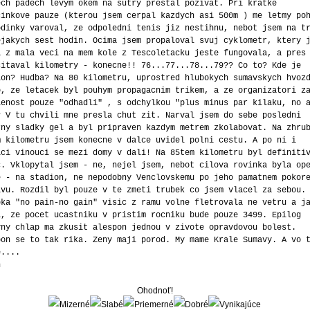
n
Ohodnoť!