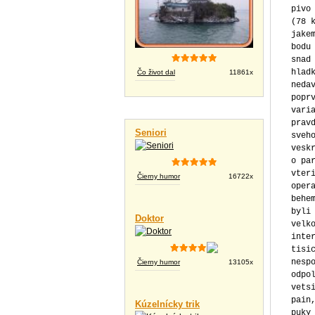
Čo život dal
11861x
Vtipné videá
Seniori
Čierny humor
16722x
Doktor
Čierny humor
13105x
Kúzelnícky trik