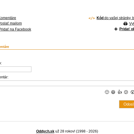
Komentáre
Kód
do vašej stránky, 
Poslať mailom
Vyt
Pridať 
Pridať na Facebook
ntáre
:
ntár:
🙂
😄
👍
😕

Oddych.sk
už 28 rokov! (1998 - 2026)