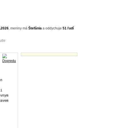
.2026
,
meniny má
Štefánia
a
oddychuje
51 ľudí
utie
Vtipné texty - náhľady
svuj cyklometr, ktery jako jedna z mala veci na mem kole z Tescoletacku jeste fungovala, a pres slzy odpocitaval kilometry - konecne!! 76...77...78...79?? Co to?