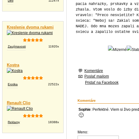
Deti
11247x
pacia nahrazky, prskavky a vz
zhasla. Vtom voslo do izby di
vravelo: "Preco nesvietite? K
Vtipné videá
svieca: "Neboj sa! Zakial som
NADEJ. Odo mna mozes zapali a
Kreslenie dvoma rukami
sviecu a zapalilo ostatne svi
Zaujímavosti
11920x
Kostra
Komentáre
Poslať mailom
Pridať na Facebook
Erotika
22522x
Komentáre
Renault Clio
Sophie
: Perfektné. Viem si živo pred
🙂
Reklamy
18388x
Meno: