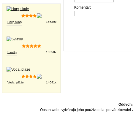
Tapety na plochu
Komentár:
Hory, skaly
16539x
Sviatky
13358x
Voda, pláže
14641x
Oddych.
Obsah webu vytvárajú jeho používatelia, prevádzkovateľ 