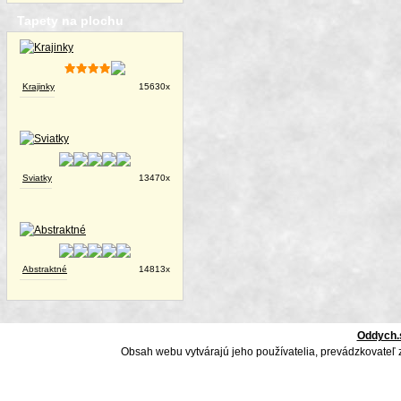
Tapety na plochu
Krajinky
15630x
Sviatky
13470x
Abstraktné
14813x
Oddych.
Obsah webu vytvárajú jeho používatelia, prevádzkovateľ 