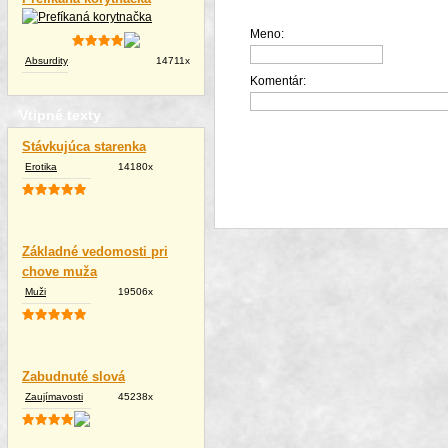
Meno:
Absurdity
14711x
Komentár:
Vtipné texty
Stávkujúca starenka
Erotika
14180x
Základné vedomosti pri
chove muža
Muži
19506x
Zabudnuté slová
Zaujímavosti
45238x