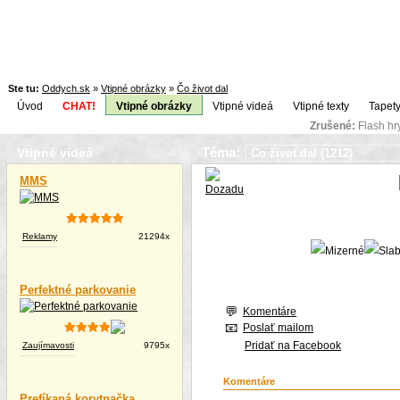
Ste tu:
Oddych.sk
»
Vtipné obrázky
»
Čo život dal
Úvod
CHAT!
Vtipné obrázky
Vtipné videá
Vtipné texty
Tapety
Zrušené:
Flash h
Téma:
Vtipné videá
MMS
Reklamy
21294x
Perfektné parkovanie
Komentáre
Poslať mailom
Pridať na Facebook
Zaujímavosti
9795x
Komentáre
Prefíkaná korytnačka