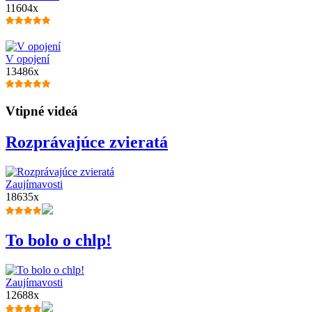
11604x
V opojení
13486x
Vtipné videá
Rozprávajúce zvieratá
Zaujímavosti
18635x
To bolo o chlp!
Zaujímavosti
12688x