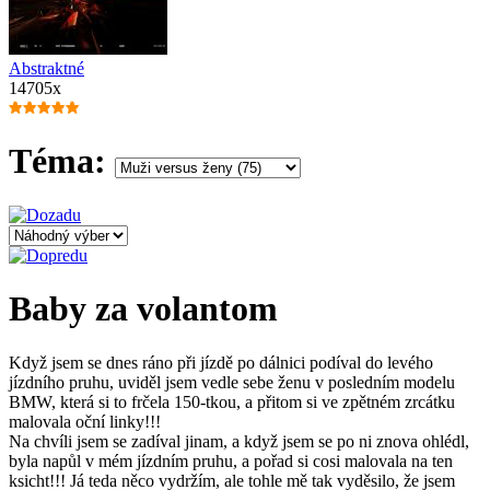
Abstraktné
14705x
Téma:
Baby za volantom
Když jsem se dnes ráno při jízdě po dálnici podíval do levého
jízdního pruhu, uviděl jsem vedle sebe ženu v posledním modelu
BMW, která si to frčela 150-tkou, a přitom si ve zpětném zrcátku
malovala oční linky!!!
Na chvíli jsem se zadíval jinam, a když jsem se po ni znova ohlédl,
byla napůl v mém jízdním pruhu, a pořad si cosi malovala na ten
ksicht!!! Já teda něco vydržím, ale tohle mě tak vyděsilo, že jsem