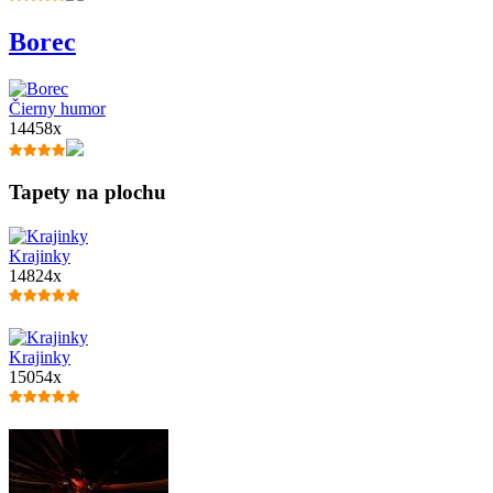
Borec
Čierny humor
14458x
Tapety na plochu
Krajinky
14824x
Krajinky
15054x