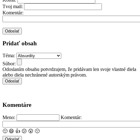
Tvoj mail:
Komentár:
Pridať obsah
Téma:
Súbor:
Odoslaním obsahu potvrdzujem, že pridávam len svoje vlastné diela
alebo diela nechránené autorským právom.
Komentáre
Meno:
Komentár:
🙂
😄
👍
😕
😲
🙁