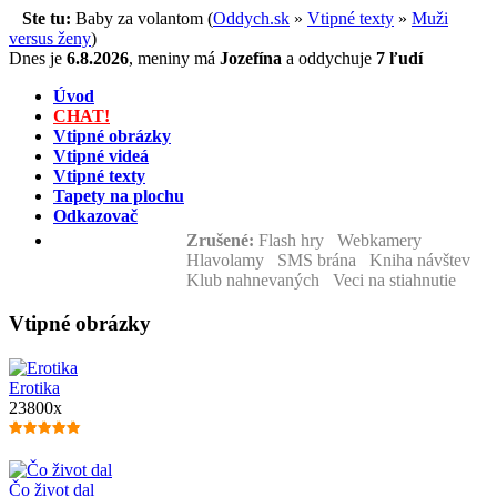
Ste tu:
Baby za volantom (
Oddych.sk
»
Vtipné texty
»
Muži
versus ženy
)
Dnes je
6.8.2026
,
meniny má
Jozefína
a
oddychuje
7 ľudí
Úvod
CHAT!
Vtipné obrázky
Vtipné videá
Vtipné texty
Tapety na plochu
Odkazovač
Zrušené:
Flash hry Webkamery
Hlavolamy SMS brána Kniha návštev
Klub nahnevaných Veci na stiahnutie
Vtipné obrázky
Erotika
23800x
Čo život dal