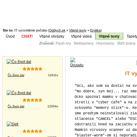
Ste tu:
IT vysvetlenie počatia (
Oddych.sk
»
Vtipné texty
»
Erotika
)
Úvod
CHAT!
Vtipné obrázky
Vtipné videá
Vtipné texty
Tapet
Zrušené:
Flash hry Webkamery Hlavolamy SMS brána K
Téma:
Vtipné obrázky
IT v
Čo život dal
11611x
"Oci, ako som sa dostal na sv
"No dobre, syn moj... raz sme
Ocko spoznal mamku v chatovac
stretli v "cyber cafe" a na z
Čo život dal
12004x
ockoveho "memory stick"-u. Ke
sme predtym neinstalovali zia
stlacenie "CANCEL" alebo "ESC
odstranili hned na zaciatku v
Mamkin virusovy scanner uz da
"blaster-worm"-om si neporadi