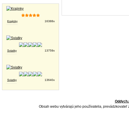
Tapety na plochu
Krajinky
16388x
Sviatky
13759x
Sviatky
13640x
Oddych.
Obsah webu vytvárajú jeho používatelia, prevádzkovateľ 