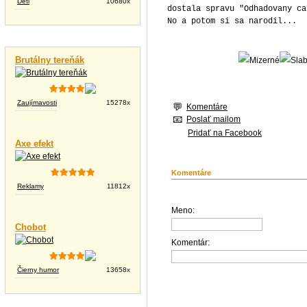
Deti
10680x
dostala spravu "Odhadovany ca
No a potom si sa narodil...
Vtipné videá
Brutálny tereňák
Zaujímavosti
15278x
Komentáre
Poslať mailom
Pridať na Facebook
Axe efekt
Komentáre
Reklamy
11812x
Meno:
Chobot
Komentár:
Čierny humor
13658x