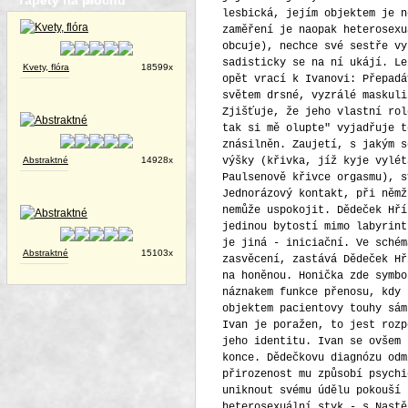
Tapety na plochu
Kvety, flóra
18599x
Abstraktné
14928x
Abstraktné
15103x