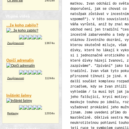
Čo život dal
14018x
Vtipné videá
...že koho zabilo?
Zaujímavosti
13674x
Opičí adrenalín
Zaujímavosti
11244x
Inštinkt šelmy
Reklamy
12034x