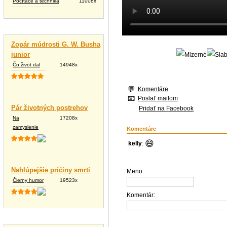
Počítače a technika
11008x
Vtipné texty
Zopár múdrosti G. W. Busha
junior
Čo život dal
14948x
Komentáre
Poslať mailom
Pár životných postrehov
Pridať na Facebook
Na
17208x
zamyslenie
Komentáre
😄
kelly
:
Nahlúpejšie príčiny smrti
Meno:
Čierny humor
19523x
Komentár:
Tapety na plochu