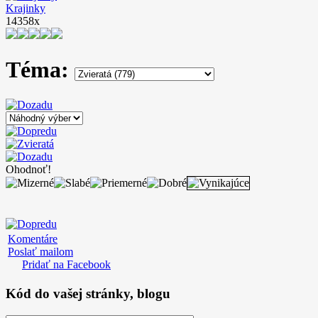
Krajinky
14358x
Téma:
Ohodnoť!
Komentáre
Poslať mailom
Pridať na Facebook
Kód
do vašej stránky, blogu