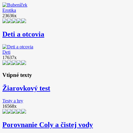
Erotika
23636x
Deti a otcovia
Deti
17637x
Vtipné texty
Žiarovkový test
Testy a hry
16568x
Porovnanie Coly a čistej vody