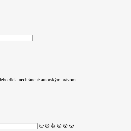
alebo diela nechránené autorským právom.
🙂
😄
👍
😕
😲
🙁