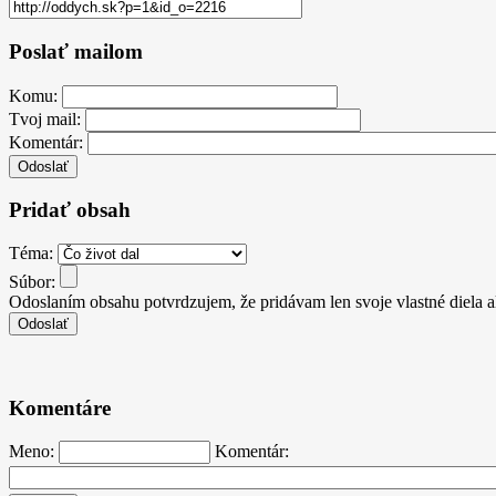
Poslať mailom
Komu:
Tvoj mail:
Komentár:
Pridať obsah
Téma:
Súbor:
Odoslaním obsahu potvrdzujem, že pridávam len svoje vlastné diela 
Komentáre
Meno:
Komentár: