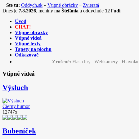
Ste tu:
Oddych.sk
»
Vtipné obrázky
»
Zvieratá
Dnes je
7.8.2026
,
meniny má
Štefánia
a
oddychuje
12 ľudí
Úvod
CHAT!
Vtipné obrázky
Vtipné videá
Vtipné texty
Tapety na plochu
Odkazovač
Zrušené:
Flash hry Webkamery Hlavolam
Vtipné videá
Výsluch
Čierny humor
12747x
Bubeníček